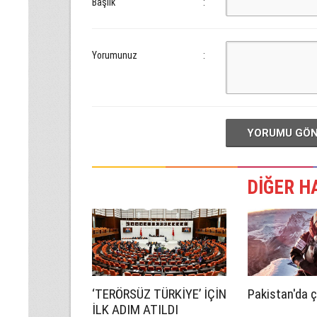
Başlık
:
Yorumunuz
:
YORUMU GÖ
DİĞER H
‘TERÖRSÜZ TÜRKİYE’ İÇİN
Pakistan'da ç
İLK ADIM ATILDI