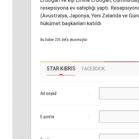
Erdoğan ve eşi Emine Erdoğan, Cumhurbaşka
resepsiyona ev sahipliği yaptı. Resepsiyona
(Avustralya, Japonya, Yeni Zelanda ve Güney
hükümet başkanları katıldı.
Bu haber 235 defa okunmuştur
STAR KIBRIS
FACEBOOK
Ad soyad
:
E-posta
: