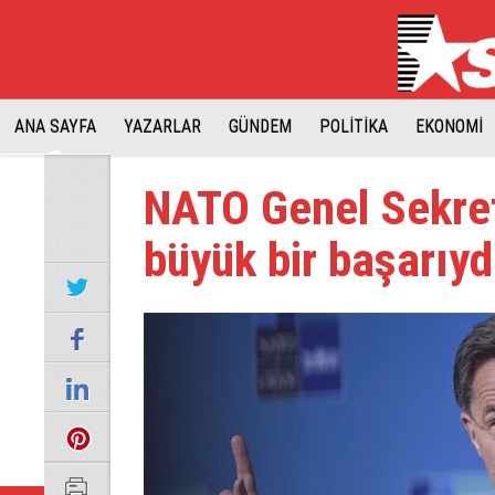
ANA SAYFA
YAZARLAR
GÜNDEM
POLİTİKA
EKONOMİ
NATO Genel Sekret
büyük bir başarıydı