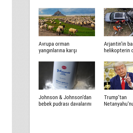
Avrupa orman
Arjantin'in ba
yangınlarına karşı
helikopterin
çözümü keçi ve
sonucu 7 kişi
koyunlarda arıyor
Johnson & Johnson'dan
Trump'tan
bebek pudrası davalarını
Netanyahu'n
çözmek için tarihi teklif
itirazına yan
bana kime ne
satmayacağı
söyleyemez”