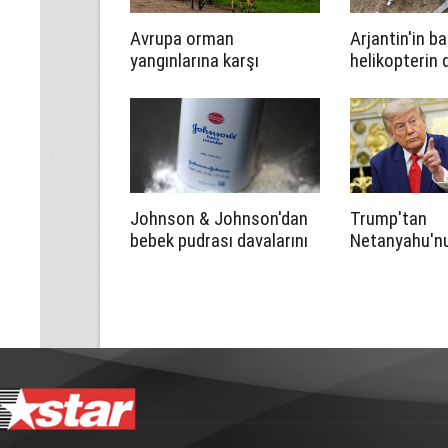
Avrupa orman
Arjantin'in ba
yangınlarına karşı
helikopterin
çözümü keçi ve
sonucu 7 kişi
koyunlarda arıyor
Johnson & Johnson'dan
Trump'tan
bebek pudrası davalarını
Netanyahu'n
çözmek için tarihi teklif
itirazına yan
bana kime ne
satmayacağı
söyleyemez”