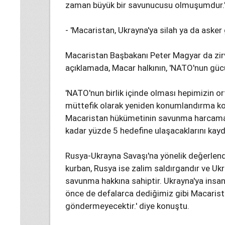
zaman büyük bir savunucusu olmuşumdur.'
- 'Macaristan, Ukrayna'ya silah ya da aske
Macaristan Başbakanı Peter Magyar da zir
açıklamada, Macar halkının, 'NATO'nun gücüne
'NATO'nun birlik içinde olması hepimizin ort
müttefik olarak yeniden konumlandırma kon
Macaristan hükümetinin savunma harcamalar
kadar yüzde 5 hedefine ulaşacaklarını kayd
Rusya-Ukrayna Savaşı'na yönelik değerlen
kurban, Rusya ise zalim saldırgandır ve Ukr
savunma hakkına sahiptir. Ukrayna'ya insa
önce de defalarca dediğimiz gibi Macarista
göndermeyecektir.' diye konuştu.