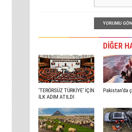
YORUMU GÖ
DİĞER H
‘TERÖRSÜZ TÜRKİYE’ İÇİN
Pakistan'da ç
İLK ADIM ATILDI