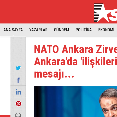
ANA SAYFA
YAZARLAR
GÜNDEM
POLİTİKA
EKONOMİ
NATO Ankara Zirve
Ankara'da 'ilişkiler
mesajı...