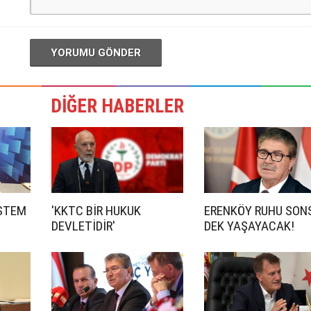
YORUMU GÖNDER
DİĞER HABERLER
İSTEM
'KKTC BİR HUKUK
ERENKÖY RUHU SON
DEVLETİDİR'
DEK YAŞAYACAK!