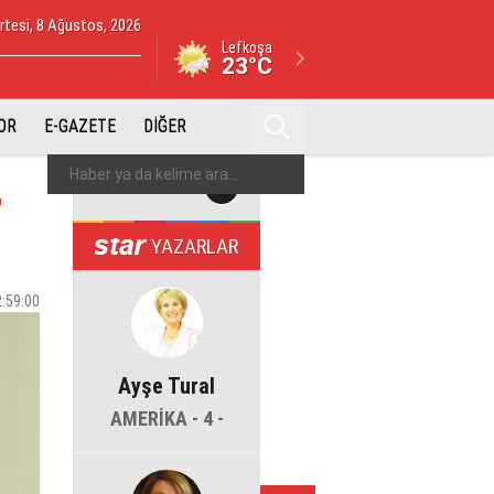
tesi, 8 Ağustos, 2026
Lefkoşa
23°C
OR
E-GAZETE
DİĞER
r
YAZARLAR
2:59:00
Ayşe Tural
AMERİKA - 4 -