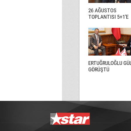
26 AĞUSTOS
TOPLANTISI 5+1’E
HAZIRLIK İÇİN!
ERTUĞRULOĞLU GÜL
GÖRÜŞTÜ