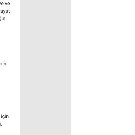
ye ve
Hayat
ğını
rini
 için
.