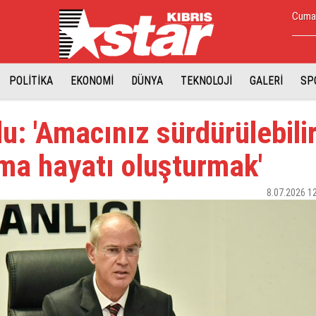
Cumar
POLİTİKA
EKONOMİ
DÜNYA
TEKNOLOJİ
GALERİ
SP
u: 'Amacınız sürdürülebili
şma hayatı oluşturmak'
8.07.2026 1