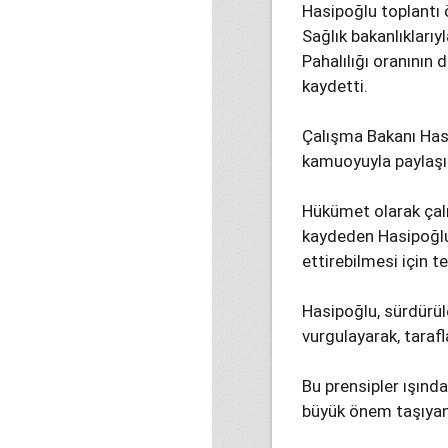
Hasipoğlu toplantı 
Sağlık bakanlıklarıy
Pahalılığı oranının 
kaydetti.
Çalışma Bakanı Has
kamuoyuyla paylaşıl
Hükümet olarak çalı
kaydeden Hasipoğlu,
ettirebilmesi için te
Hasipoğlu, sürdürül
vurgulayarak, tarafl
Bu prensipler ışında
büyük önem taşıyan 