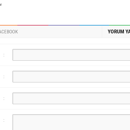
ur
YORUM Y
ACEBOOK
:
:
:
: