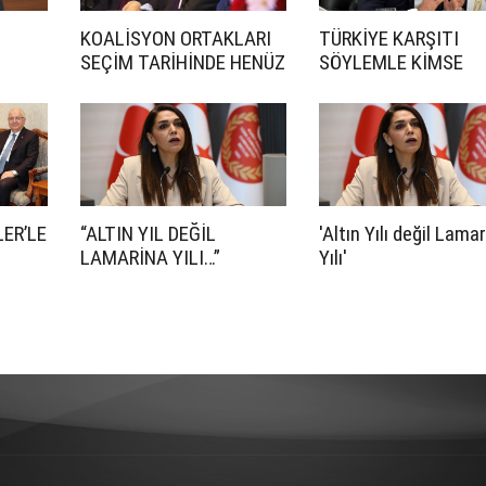
KOALİSYON ORTAKLARI
TÜRKİYE KARŞITI
SEÇİM TARİHİNDE HENÜZ
SÖYLEMLE KİMSE
ANLAŞMADI
İKTİDARA GELEMEZ
ER’LE
“ALTIN YIL DEĞİL
'Altın Yılı değil Lama
LAMARİNA YILI…”
Yılı'