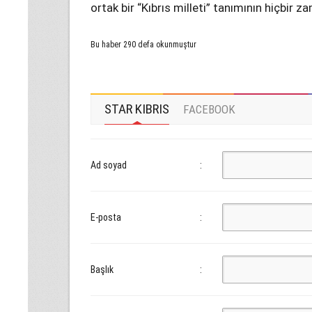
ortak bir “Kıbrıs milleti” tanımının hiçbir z
Bu haber 290 defa okunmuştur
STAR KIBRIS
FACEBOOK
Ad soyad
:
E-posta
:
Başlık
: