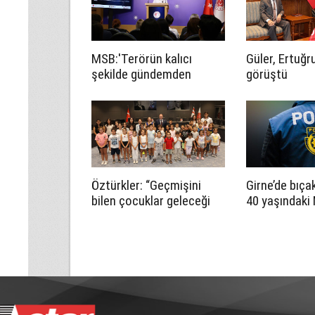
MSB:'Terörün kalıcı
Güler, Ertuğru
şekilde gündemden
görüştü
çıkarılması yalnızca
Türkiye'nin değil,
bölgemizin de barış,
güvenlik ve istikrarına
önemli katkılar sağlar'
Öztürkler: “Geçmişini
Girne’de bıçak
bilen çocuklar geleceği
40 yaşındaki
daha güçlü inşa eder”
Allanazarov 
kaybetti