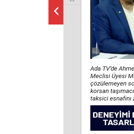
Ada TV’de Ahmet 
Meclisi Üyesi M
çözülemeyen soru
korsan taşımacılı
taksici esnafını