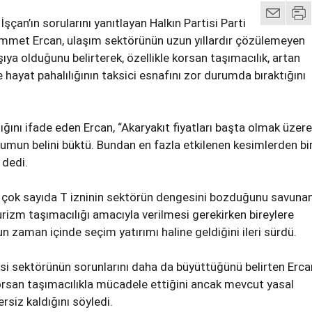
çan’ın sorularını yanıtlayan Halkın Partisi Parti
mmet Ercan, ulaşım sektörünün uzun yıllardır çözülemeyen
şıya olduğunu belirterek, özellikle korsan taşımacılık, artan
ve hayat pahalılığının taksici esnafını zor durumda bıraktığını
ptığını ifade eden Ercan, “Akaryakıt fiyatları başta olmak üzere
plumun belini büktü. Bundan en fazla etkilenen kesimlerden bir
 dedi.
 çok sayıda T izninin sektörün dengesini bozduğunu savuna
turizm taşımacılığı amacıyla verilmesi gerekirken bireylere
un zaman içinde seçim yatırımı haline geldiğini ileri sürdü.
i sektörünün sorunlarını daha da büyüttüğünü belirten Erca
korsan taşımacılıkla mücadele ettiğini ancak mevcut yasal
rsiz kaldığını söyledi.