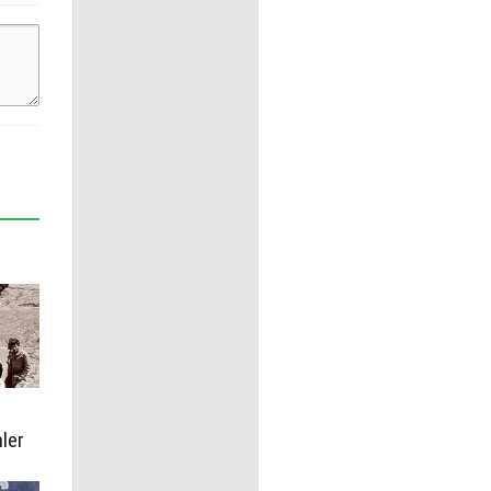
ler
e