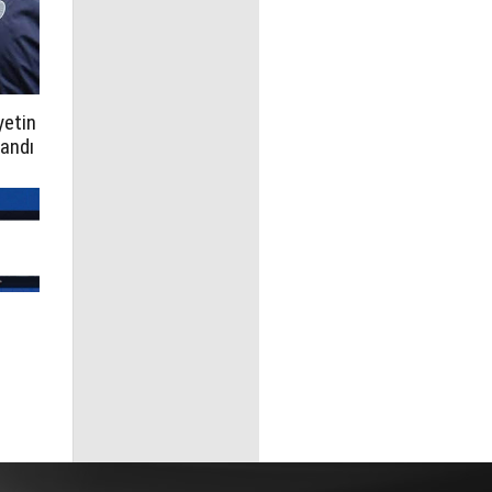
yetin
landı