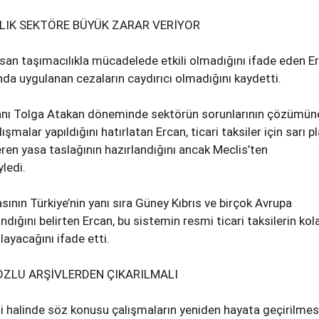
LIK SEKTÖRE BÜYÜK ZARAR VERİYOR
an taşımacılıkla mücadelede etkili olmadığını ifade eden Er
a uygulanan cezaların caydırıcı olmadığını kaydetti.
anı Tolga Atakan döneminde sektörün sorunlarının çözümün
şmalar yapıldığını hatırlatan Ercan, ticari taksiler için sarı p
ren yasa taslağının hazırlandığını ancak Meclis’ten
ledi.
sının Türkiye’nin yanı sıra Güney Kıbrıs ve birçok Avrupa
dığını belirten Ercan, bu sistemin resmi ticari taksilerin ko
layacağını ifade etti.
OZLU ARŞİVLERDEN ÇIKARILMALI
halinde söz konusu çalışmaların yeniden hayata geçirilmes