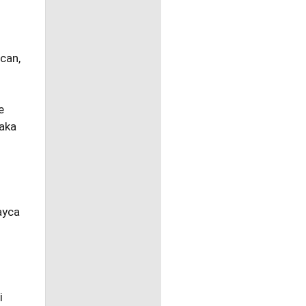
can,
e
laka
layca
i