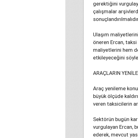
gerektiğini vurgula
çalışmalar arşivler
sonuçlandırılmalıdır
Ulaşım maliyetlerin
öneren Ercan, taksi
maliyetlerini hem d
etkileyeceğini söyle
ARAÇLARIN YENİLE
Araç yenileme konu
büyük ölçüde kaldır
veren taksicilerin ar
Sektörün bugün kar
vurgulayan Ercan, bu 
ederek, mevcut yas