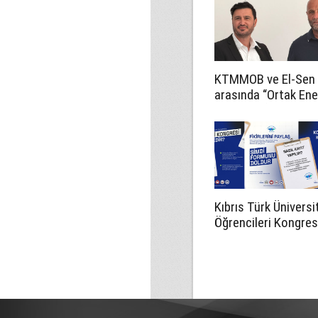
KTMMOB ve El-Sen
arasında “Ortak Ener
Komitesi İş Birliği
Protokolü” imzalan
Kıbrıs Türk Üniversi
Öğrencileri Kongresi
kayıtlar sürüyor