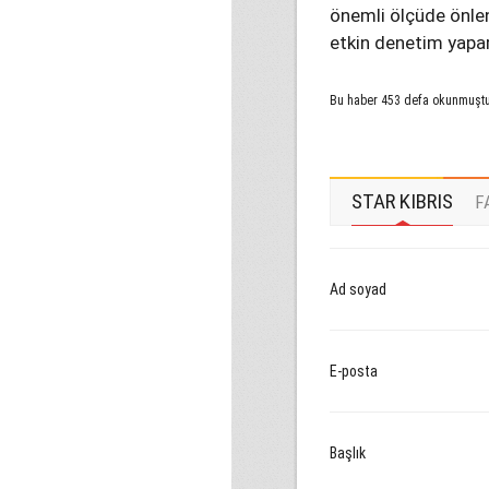
önemli ölçüde önlen
etkin denetim yapar
Bu haber 453 defa okunmuşt
STAR KIBRIS
F
Ad soyad
E-posta
Başlık