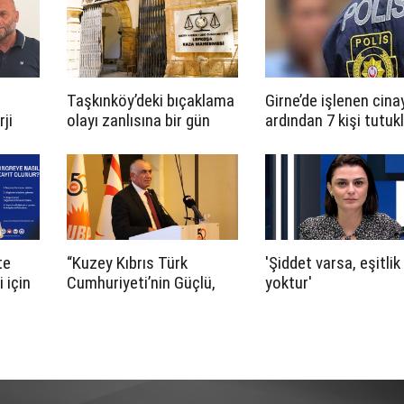
anılacak
Taşkınköy’deki bıçaklama
Girne’de işlenen cina
ji
olayı zanlısına bir gün
ardından 7 kişi tutuk
tutukluluk emri
dı
te
“Kuzey Kıbrıs Türk
'Şiddet varsa, eşitlik
 için
Cumhuriyeti’nin Güçlü,
yoktur'
Egemen Geleceği İçin
Vizyon ve Proje Çalıştayı”
Eğitim Komitesi
toplantısı yapıldı