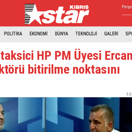
Perşe
POLİTİKA
EKONOMİ
DÜNYA
TEKNOLOJİ
GALERİ
SP
k taksici HP PM Üyesi Ercan
ktörü bitirilme noktasını
9.0