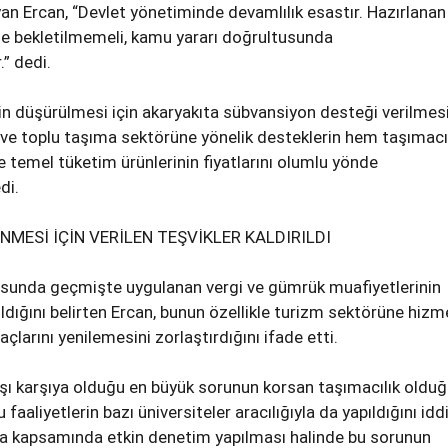
yan Ercan, “Devlet yönetiminde devamlılık esastır. Hazırlanan
de bekletilmemeli, kamu yararı doğrultusunda
.” dedi.
in düşürülmesi için akaryakıta sübvansiyon desteği verilmesi
 ve toplu taşıma sektörüne yönelik desteklerin hem taşımacı
e temel tüketim ürünlerinin fiyatlarını olumlu yönde
di.
NMESİ İÇİN VERİLEN TEŞVİKLER KALDIRILDI
sunda geçmişte uygulanan vergi ve gümrük muafiyetlerinin
ıldığını belirten Ercan, bunun özellikle turizm sektörüne hizm
açlarını yenilemesini zorlaştırdığını ifade etti.
şı karşıya olduğu en büyük sorunun korsan taşımacılık oldu
faaliyetlerin bazı üniversiteler aracılığıyla da yapıldığını idd
a kapsamında etkin denetim yapılması halinde bu sorunun