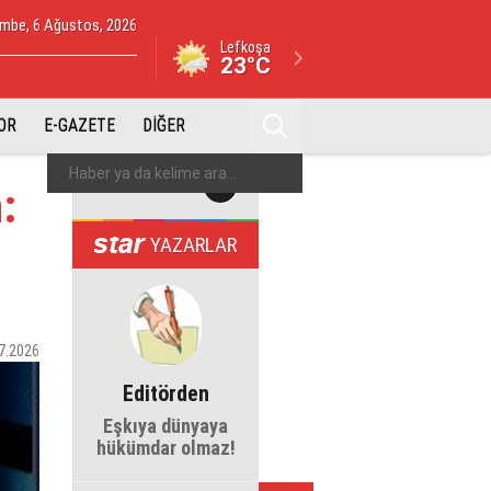
mbe, 6 Ağustos, 2026
Lefkoşa
23°C
OR
E-GAZETE
DİĞER
:
YAZARLAR
7.2026
Editörden
Eşkıya dünyaya
hükümdar olmaz!