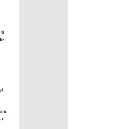
ni
lık
et
ğunu
ia