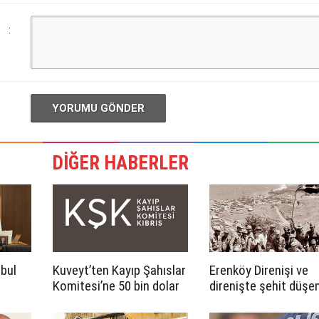
:
YORUMU GÖNDER
DİĞER HABERLER
abul
Kuveyt’ten Kayıp Şahıslar
Erenköy Direnişi ve
Komitesi’ne 50 bin dolar
direnişte şehit düşen
katkı
cumartesi günü
düzenlenecek törenl