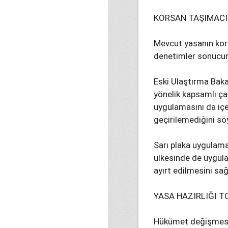
KORSAN TAŞIMACI
Mevcut yasanın kors
denetimler sonucund
Eski Ulaştırma Bak
yönelik kapsamlı çalı
uygulamasını da içe
geçirilemediğini söy
Sarı plaka uygulama
ülkesinde de uygulan
ayırt edilmesini sağ
YASA HAZIRLIĞI T
Hükümet değişmesi 