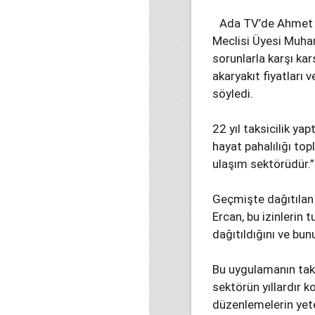
Ada TV’de Ahmet İş
Meclisi Üyesi Muha
sorunlarla karşı kar
akaryakıt fiyatları 
söyledi.
22 yıl taksicilik ya
hayat pahalılığı to
ulaşım sektörüdür.”
Geçmişte dağıtılan
Ercan, bu izinlerin 
dağıtıldığını ve bun
Bu uygulamanın taks
sektörün yıllardır 
düzenlemelerin yete