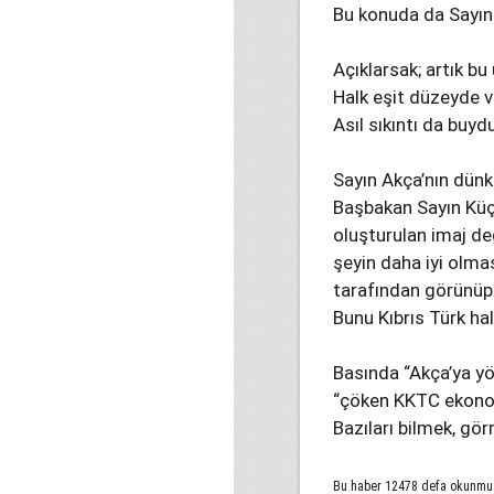
Bu konuda da Sayın 
Açıklarsak; artık b
Halk eşit düzeyde v
Asıl sıkıntı da buyd
Sayın Akça’nın dünk
Başbakan Sayın Küç
oluşturulan imaj de
şeyin daha iyi olmas
tarafından görünüp 
Bunu Kıbrıs Türk hal
Basında “Akça’ya yön
“çöken KKTC ekonomi
Bazıları bilmek, gö
Bu haber 12478 defa okunmu