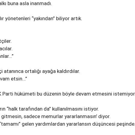
alkı buna asla inanmadı.
dır yönetenleri “yakından” biliyor artık.
çiler.
acılar.
anlar…”
 atanınca ortalığı ayağa kaldırdılar.
evam etsin…”
K Parti hükümeti bu düzenin böyle devam etmesini istemiyor
ın “halk tarafından da” kullanılmasını istiyor.
 gitmesin, sadece memurlar yararlanmasın’ diyor.
n “tamamı” gelen yardımlardan yararlansın düşüncesi peşinde