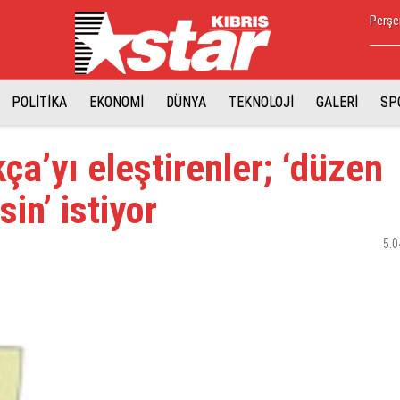
Perşe
POLİTİKA
EKONOMİ
DÜNYA
TEKNOLOJİ
GALERİ
SP
ça’yı eleştirenler; ‘düzen
in’ istiyor
5.0