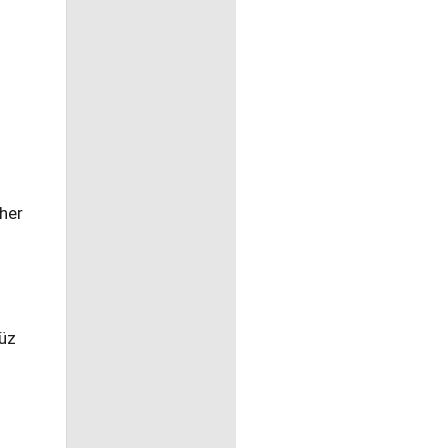
 her
düz