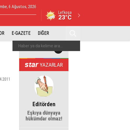
mbe, 6 Ağustos, 2026
Lefkoşa
23°C
OR
E-GAZETE
DİĞER
YAZARLAR
4.2011
Editörden
Eşkıya dünyaya
hükümdar olmaz!