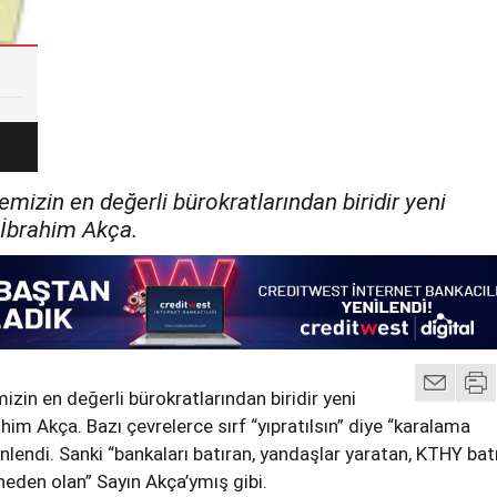
mizin en değerli bürokratlarından biridir yeni
 İbrahim Akça.
zin en değerli bürokratlarından biridir yeni
him Akça. Bazı çevrelerce sırf “yıpratılsın” diye “karalama
lendi. Sanki “bankaları batıran, yandaşlar yaratan, KTHY batı
eden olan” Sayın Akça’ymış gibi.