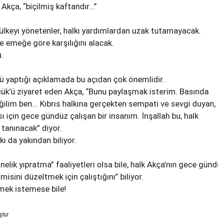
Akça, “biçilmiş kaftandır…”
u ülkeyi yönetenler, halkı yardımlardan uzak tutamayacak.
e emeğe göre karşılığını alacak.
u.
ü yaptığı açıklamada bu açıdan çok önemlidir.
ük’ü ziyaret eden Akça, “Bunu paylaşmak isterim. Basında
ğilim ben... Kıbrıs halkına gerçekten sempati ve sevgi duyan,
ı için gece gündüz çalışan bir insanım. İnşallah bu, halk
tanınacak” diyor.
kı da yakından biliyor.
elik yıpratma” faaliyetleri olsa bile, halk Akça’nın gece gün
sini düzeltmek için çalıştığını” biliyor.
rmek istemese bile!
ştur