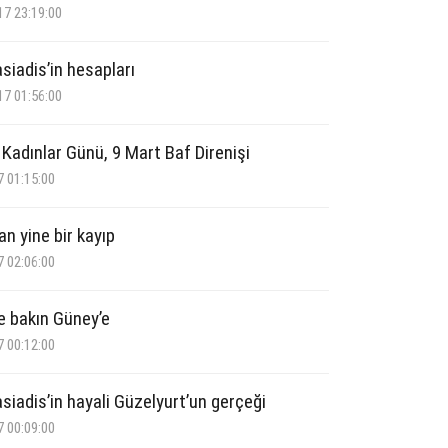
17 23:19:00
siadis’in hesapları
17 01:56:00
 Kadınlar Günü, 9 Mart Baf Direnişi
7 01:15:00
an yine bir kayıp
7 02:06:00
e bakın Güney’e
7 00:12:00
siadis’in hayali Güzelyurt’un gerçeği
7 00:09:00