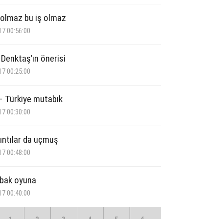
olmaz bu iş olmaz
17 00:56:00
 Denktaş’ın önerisi
17 00:25:00
 Türkiye mutabık
17 00:30:00
rıntılar da uçmuş
17 00:48:00
bak oyuna
17 00:40:00