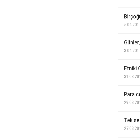
Birçoğ
5.04.201
Günler,
3.04.201
Etniki
31.03.20
Para c
29.03.20
Tek se
27.03.20