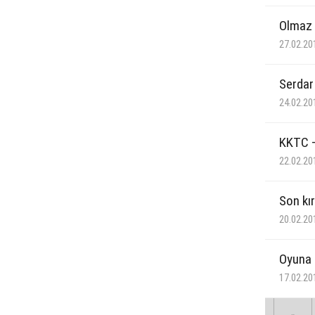
Olmaz 
27.02.20
Serdar
24.02.20
KKTC –
22.02.20
Son kı
20.02.20
Oyuna 
17.02.20