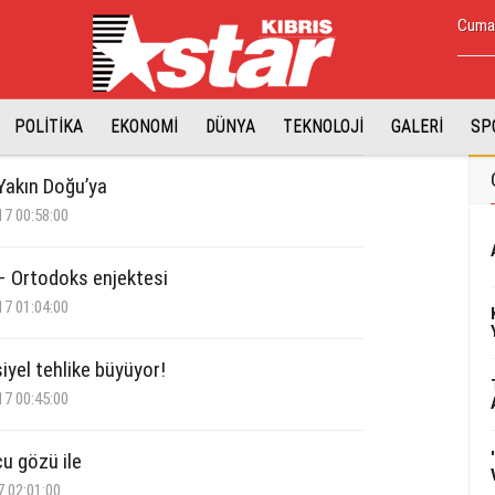
Cuma,
POLİTİKA
EKONOMİ
DÜNYA
TEKNOLOJİ
GALERİ
SP
Yakın Doğu’ya
17 00:58:00
– Ortodoks enjektesi
17 01:04:00
iyel tehlike büyüyor!
17 00:45:00
u gözü ile
7 02:01:00