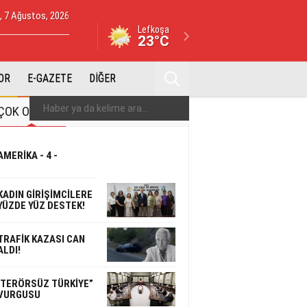
 7 Ağustos, 2026
Lefkoşa
23°C
OR
E-GAZETE
DİĞER
ÇOK OKUNAN
ÇOK YORUMLANAN
AMERİKA - 4 -
KADIN GİRİŞİMCİLERE
YÜZDE YÜZ DESTEK!
TRAFİK KAZASI CAN
ALDI!
'TERÖRSÜZ TÜRKİYE”
VURGUSU