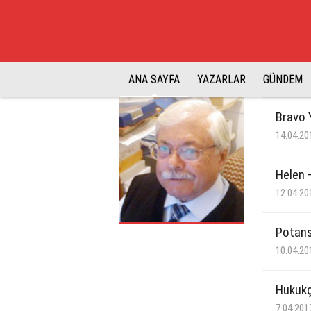
ANA SAYFA
YAZARLAR
GÜNDEM
Bravo 
14.04.20
Helen 
12.04.20
Potans
10.04.20
Hukukç
7.04.201