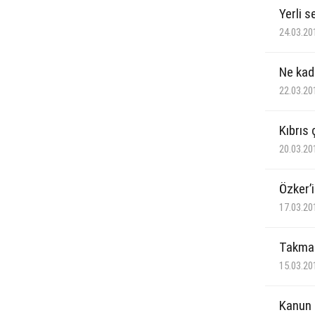
Yerli 
24.03.20
Ne kad
22.03.20
Kıbrıs
20.03.20
Özker’i
17.03.20
Takma 
15.03.20
Kanun h