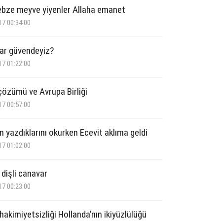
sebze meyve yiyenler Allaha emanet
17 00:34:00
ar güvendeyiz?
17 01:22:00
 çözümü ve Avrupa Birliği
17 00:57:00
n yazdıklarını okurken Ecevit aklıma geldi
17 01:02:00
dişli canavar
17 00:23:00
akimiyetsizliği Hollanda’nın ikiyüzlülüğü