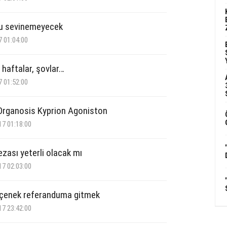
u sevinemeyecek
7 01:04:00
 haftalar, şovlar…
7 01:52:00
 Organosis Kyprion Agoniston
17 01:18:00
ezası yeterli olacak mı
17 02:03:00
çenek referanduma gitmek
17 23:42:00