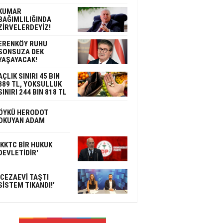
KUMAR
BAĞIMLILIĞINDA
ZİRVELERDEYİZ!
ERENKÖY RUHU
SONSUZA DEK
YAŞAYACAK!
AÇLIK SINIRI 45 BIN
389 TL, YOKSULLUK
SINIRI 244 BIN 818 TL
ÖYKÜ HERODOT
OKUYAN ADAM
'KKTC BİR HUKUK
DEVLETİDİR'
'CEZAEVİ TAŞTI
SİSTEM TIKANDI!'