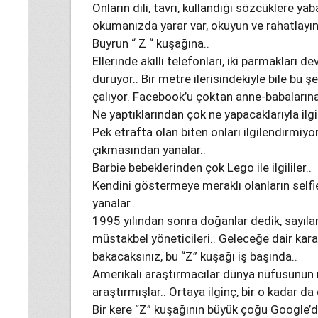
Onların dili, tavrı, kullandığı sözcüklere y
okumanızda yarar var, okuyun ve rahatlayın
Buyrun “ Z “ kuşağına..
Ellerinde akıllı telefonları, iki parmakları 
duruyor.. Bir metre ilerisindekiyle bile bu şe
çalıyor. Facebook’u çoktan anne-babalarına
Ne yaptıklarından çok ne yapacaklarıyla ilgili
Pek etrafta olan biten onları ilgilendirmiyor
çıkmasından yanalar..
Barbie bebeklerinden çok Lego ile ilgililer..
Kendini göstermeye meraklı olanların selfie”
yanalar..
1995 yılından sonra doğanlar dedik, sayıla
müstakbel yöneticileri.. Geleceğe dair karar
bakacaksınız, bu “Z” kuşağı iş başında..
Amerikalı araştırmacılar dünya nüfusunun 
araştırmışlar.. Ortaya ilginç, bir o kadar 
Bir kere “Z” kuşağının büyük çoğu Google’