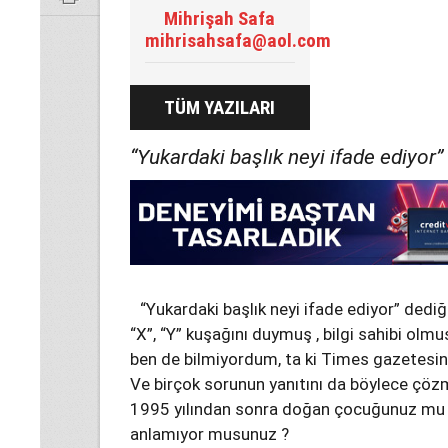
Mihrişah Safa
mihrisahsafa@aol.com
TÜM YAZILARI
“Yukardaki başlık neyi ifade ediyor” 
“Yukardaki başlık neyi ifade ediyor” dediği
“X”, “Y” kuşağını duymuş , bilgi sahibi ol
ben de bilmiyordum, ta ki Times gazetesin
Ve birçok sorunun yanıtını da böylece çöz
1995 yılından sonra doğan çocuğunuz mu va
anlamıyor musunuz ?