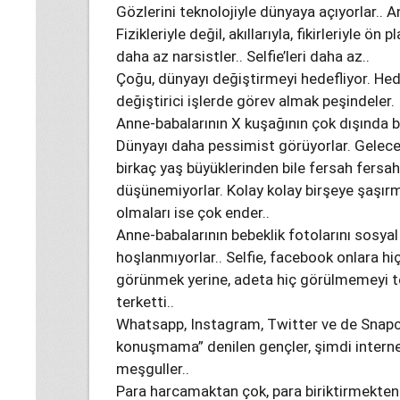
Gözlerini teknolojiyle dünyaya açıyorlar.. A
Fizikleriyle değil, akıllarıyla, fikirleriyle 
daha az narsistler.. Selfie’leri daha az..
Çoğu, dünyayı değiştirmeyi hedefliyor. Hed
değiştirici işlerde görev almak peşindeler.
Anne-babalarının X kuşağının çok dışında bir
Dünyayı daha pessimist görüyorlar. Gelece
birkaç yaş büyüklerinden bile fersah fersah
düşünemiyorlar. Kolay kolay birşeye şaşırm
olmaları ise çok ender..
Anne-babalarının bebeklik fotolarını sosy
hoşlanmıyorlar.. Selfie, facebook onlara h
görünmek yerine, adeta hiç görülmemeyi te
terketti..
Whatsapp, Instagram, Twitter ve de Snapcha
konuşmama” denilen gençler, şimdi internet 
meşguller..
Para harcamaktan çok, para biriktirmekten 