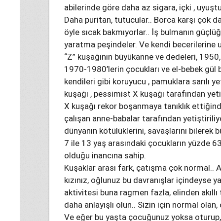
abilerinde göre daha az sigara, içki , uyuştu
Daha puritan, tutucular.. Borca karşı çok da
öyle sıcak bakmıyorlar.. İş bulmanın güçlüğü
yaratma peşindeler. Ve kendi becerilerine 
“Z” kuşağının büyükanne ve dedeleri, 1950,
1970-1980’lerin çocukları ve el-bebek gül b
kendileri gibi koruyucu , pamuklara sarılı y
kuşağı , pessimist X kuşağı tarafından yetiş
X kuşağı rekor boşanmaya tanıklık ettiğin
çalışan anne-babalar tarafından yetiştiriliy
dünyanın kötülüklerini, savaşlarını bilerek b
7 ile 13 yaş arasındaki çocukların yüzde 6
olduğu inancına sahip.
Kuşaklar arası fark, çatışma çok normal..
kızınız, oğlunuz bu davranışlar içindeyse 
aktivitesi buna ragmen fazla, elinden akıllı
daha anlayışlı olun.. Sizin için normal olan,
Ve eğer bu yaşta çocuğunuz yoksa oturup, 