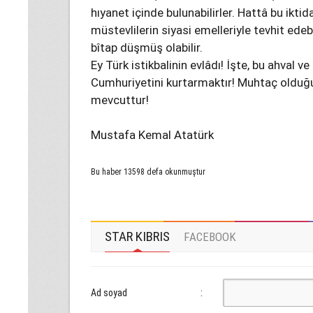
hıyanet içinde bulunabilirler. Hattâ bu iktid
müstevlilerin siyasi emelleriyle tevhit edebil
bîtap düşmüş olabilir.
Ey Türk istikbalinin evlâdı! İşte, bu ahval ve
Cumhuriyetini kurtarmaktır! Muhtaç olduğu
mevcuttur!
Mustafa Kemal Atatürk
Bu haber 13598 defa okunmuştur
STAR KIBRIS
FACEBOOK
Ad soyad
: