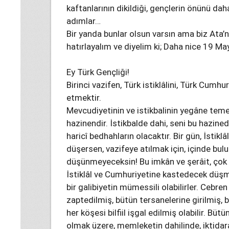
kaftanlarının dikildiği, gençlerin önünü dah
adımlar…
Bir yanda bunlar olsun varsın ama biz Ata’nı
hatırlayalım ve diyelim ki; Daha nice 19 Ma
Ey Türk Gençliği!
Birinci vazifen, Türk istiklâlini, Türk Cumh
etmektir.
Mevcudiyetinin ve istikbalinin yegâne temel
hazinendir. İstikbalde dahi, seni bu hazin
haricî bedhahların olacaktır. Bir gün, İsti
düşersen, vazifeye atılmak için, içinde bul
düşünmeyeceksin! Bu imkân ve şerâit, çok 
İstiklâl ve Cumhuriyetine kastedecek düş
bir galibiyetin mümessili olabilirler. Cebren 
zaptedilmiş, bütün tersanelerine girilmiş,
her köşesi bilfiil işgal edilmiş olabilir. B
olmak üzere, memleketin dahilinde, iktidara