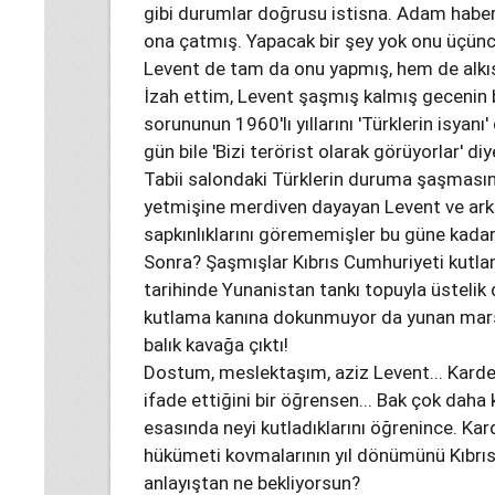
gibi durumlar doğrusu istisna. Adam habe
ona çatmış. Yapacak bir şey yok onu üçüncü
Levent de tam da onu yapmış, hem de alkış
İzah ettim, Levent şaşmış kalmış gecenin 
sorununun 1960'lı yıllarını 'Türklerin isyanı
gün bile 'Bizi terörist olarak görüyorlar' d
Tabii salondaki Türklerin duruma şaşmasın
yetmişine merdiven dayayan Levent ve arka
sapkınlıklarını görememişler bu güne kada
Sonra? Şaşmışlar Kıbrıs Cumhuriyeti kutl
tarihinde Yunanistan tankı topuyla üstelik 
kutlama kanına dokunmuyor da yunan marşı
balık kavağa çıktı!
Dostum, meslektaşım, aziz Levent... Kardeşi
ifade ettiğini bir öğrensen... Bak çok daha
esasında neyi kutladıklarını öğrenince. Ka
hükümeti kovmalarının yıl dönümünü Kıbrıs
anlayıştan ne bekliyorsun?