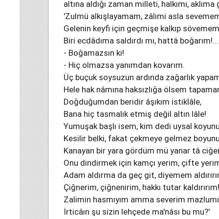
altına aldığı zaman milleti, halkımı, aklıma
'Zulmü alkışlayamam, zâlimi asla seveme
Gelenin keyfi için geçmişe kalkıp sövemem
Biri ecdâdıma saldırdı mı, hattâ boğarım!...
- Boğamazsın ki!
- Hiç olmazsa yanımdan kovarım.
Üç buçuk soysuzun ardında zağarlık yapa
Hele hak nâmına haksızlığa ölsem tapama
Doğduğumdan beridir âşıkım istiklâle,
Bana hiç tasmalık etmiş değil altın lâle!
Yumuşak başlı isem, kim dedi uysal koyu
Kesilir belki, fakat çekmeye gelmez boyun
Kanayan bir yara gördüm mü yanar tâ ciğe
Onu dindirmek için kamçı yerim, çifte yeri
Adam aldırma da geç git, diyemem aldırırı
Çiğnerim, çiğnenirim, hakkı tutar kaldırırım
Zalimin hasmıyım amma severim mazlumu
İrticâın şu sizin lehçede ma'nâsı bu mu?'