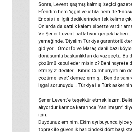
Sonra, Levent şaşmış kalmış 'seçici gazet
Efendim hem 'işgal ve istila' hem de 'Enos
Enosis ile ilgili dediklerinden tek kelime
Onlarda da satılık kalem elbette vardır a
Ve Şener Levent patlatıyor gerçek haberi.
yemeğinde, 'Diyelim Türkiye garantörlükte
gidiyor… Omorfo ve Maraş dahil bazı köyler
dönüşümlü başkanlıktan da vazgeçti.. Bu du
çözümü kabul eder misiniz? Beni hayrete dü
etmeyiz' dediler... Kıbrıs Cumhuriyeti'nin d
çözüme 'evet' demezlermiş... Ben de sanırdı
işgal sorunuydu... Türkiye ile Türk askerinin
Şener Levent'e teşekkür etmek lazım. Belki
alıyordur karınca kararınca 'Yanılmışım' 
için.
Duydunuz eminim. Ekim ayı buyunca iyice y
toprak ile güvenlik haricindeki dört başlıkt