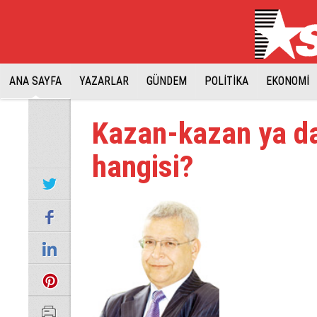
ANA SAYFA
YAZARLAR
GÜNDEM
POLİTİKA
EKONOMİ
Kazan-kazan ya da
hangisi?