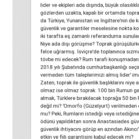
lider ve ekipleri ada dışında, büyük olasılık
gözlerden uzakta, kapalı bir ortamda topra
da Türkiye, Yunanistan ve İngiltere'nin de k
güvenlik ve garantiler meselesine nokta k
iki tarafta eş zamanlı referanduma sunula
Niye ada dışı görüşme? Toprak görüşülürke
felce uğrarmış. İsviçre'de toplanınca sı
tövbe mi edecek? Rum tarafı konuşmadan, 
2018 yılı Şubatında cumhurbaşkanlığı seç
vermeden tüm taleplerimizi almış lider' ima
Zaten, toprak ile güvenlik başlıklarını niye
olmaz ise olmaz toprak. 100 bin Rumun ger
almak, Türklere bırakılacak toprağa 50 b
değil mi? 'Omorfo (Güzelyurt) verilmeden 
mu? Peki, Rumların istediği veya istediğine
ödünü yapıldıktan sonra Anastasiades güve
güvenlik ihtiyacını görüp en azından Akıncı'n
etkin ve fiili garantisini kabul edecek mi?