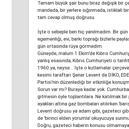
Tamam büyük şair bunu biraz değişik bir 
mandada, bir yerlere sığınmada, istiklali b
tam cevap olmuş doğrusu.
İşte o sebeple ben hiç yanılmadım. Bir gün d
egemenliği, evi, barkı toprağı bizlerle pa
gün ortasında rüya görmedim.
Güneyde, malum 1 Ekim'de Kıbrıs Cumhuriye
yanlış esasında, Kıbrıs Cumhuriyeti o tari
1960 ya, neyse... İşte o kutlamalar çerçev
kesimi taraftarı Şener Levent de DİKO, EDEK
Partisi'nin düzenlediği bir etkinliğe konuş
Sorun var mı? Buraya kadar yok. Cumhurbaş
gitmesin öyle toplantılara. Ne katılmak bir
ayakları altına gaz bombaları atılırken 'ba
Levent doğrusu ya adam gibi, gazeteci gib
de 'birinci elden yorumla' okuyucuya sunm
Doğru, gazeteci haberin konusu olmamaya 