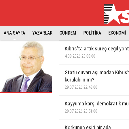
ANA SAYFA
YAZARLAR
GÜNDEM
POLİTİKA
EKONOMİ
Kıbrıs'ta artık süreç değil yö
4.08.2026 23:08:00
Statü duvarı aşılmadan Kıbrıs’
kurulabilir mi?
29.07.2026 22:43:00
Kayyuma karşı demokratik m
28.07.2026 23:51:00
Korkunun esiri bir ada