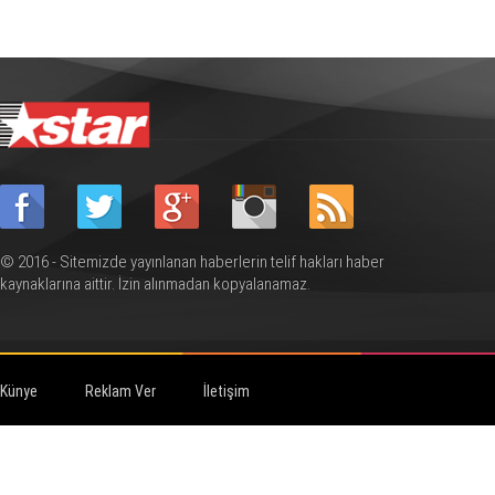
© 2016 - Sitemizde yayınlanan haberlerin telif hakları haber
kaynaklarına aittir. İzin alınmadan kopyalanamaz.
Künye
Reklam Ver
İletişim