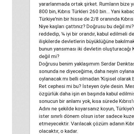
yararlanmada ortak şirket. Rumların bize y
800 bin, Kıbrıs Türkleri 260 bin... Yani kaba
Türkiye'nin bir hisse de 2/8 oranında Kıbrı
Niye kaşları çattınız? Doğrusu bu değil mi? 
reddedip, ¼ iyi bir orandır, kabul edilmeli
ilişkilerde devletlerin büyüklüğüne bakılmak
bunun yansıması iki devletin oluşturacağı K
değil mi?
Doğrusu benim yaklaşımım Serdar Denktaş 
sonunda ne diyeceğime, daha neyin oylana
oylanacak mı belli olmadan 'Kişisel olarak
Ret cephesi mi bu? İsteyen öyle desin. Mes
özgürlük daha işin en başında kabul edilmi
sonucun bir anlamı yok, kısa sürede Kıbrıs
Adını ne şekilde koyarsanız koyun, Türkiye'n
ister sınırlı dönem olsun ister sadece kuzey 
etmeyecektir. Varılacak çözüm adanın Kıbr
olacaktır, o kadar.