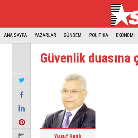
ANA SAYFA
YAZARLAR
GÜNDEM
POLİTİKA
EKONOMİ
Güvenlik duasına ç
Yusuf Kanlı