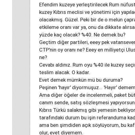
Efendim kuzeye yerleştirilecek Rum nüfu
kuzey Kıbrıs meclisi ve yönetimi için yapıl
olacakmış. Güzel. Peki bir de o melun çap
etkileme oranı var ya, onu da dikkate alır
yüzde kaç olacak? %40. Ne demek bu?
Geçtim diğer partileri, eeey pek vatanseve
CTP'nin oy oranı ne? Eeey en milliyetçi Ulus
ne?
Cevabı aldınız. Rum oyu %40 ile kuzey seçi
teslim alacak. O kadar.
Evet demek mümkün mü bu duruma?
Peşinen 'hayır' diyormuşuz... 'Hayır' de
Ama diğer öğeler de incelenmeli, paket büt
canım sende, satış sözleşmesi yapıyorsunu
Kıbrıs Türkü salakmış gibi yemesin bekliy
tarafındaki durum bu işin referanduma kad
ama ben şimdiden açık söylüyorum, bu kafa
olur, evet diyemem.