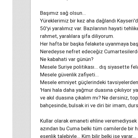
Başımız sağ olsun...
Yüreklerimiz bir kez aha dağlandı Kayseri'de
50'yi yaralımız var. Bazılarının hayati tehl
rahmet, yaralılara şifa diliyorum.
Her hafta bir başka felakete uyanmaya baş
Neredeyse nefret edeceğiz Cumartesilerde
Ne kabahati var günün?
Mesele Suriye politikası... dış siyasette fel
Mesele güvenlik zafiyeti...
Mesele emniyet güçlerindeki tavsiyelerden 
'Hani hala daha yağmur duasına çıkılıyor ya
ve akıl duasına çıkalım mı? Ne dersiniz, to
bahçesinde, bulsak iri ve diri bir imam, durs
Kullar olarak emaneti ehline veremediysek eğ
azından bu Cuma belki tüm camilerde bir ha
esenlik talebiyle... Kim bilir belki işe yarar...