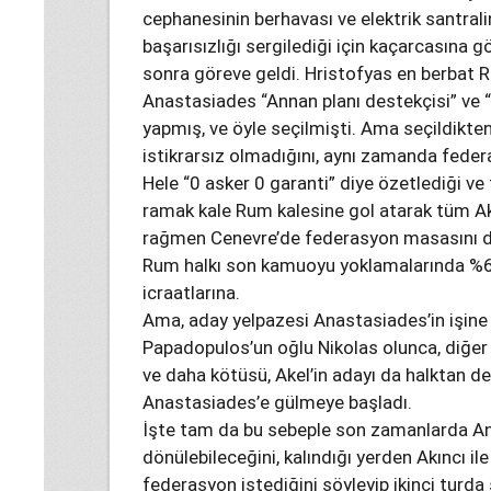
cephanesinin berhavası ve elektrik santra
başarısızlığı sergilediği için kaçarcasına 
sonra göreve geldi. Hristofyas en berbat Ru
Anastasiades “Annan planı destekçisi” ve 
yapmış, ve öyle seçilmişti. Ama seçildikt
istikrarsız olmadığını, aynı zamanda feder
Hele “0 asker 0 garanti” diye özetlediği 
ramak kale Rum kalesine gol atarak tüm Ak
rağmen Cenevre’de federasyon masasını devi
Rum halkı son kamuoyu yoklamalarında %60 
icraatlarına.
Ama, aday yelpazesi Anastasiades’in işine y
Papadopulos’un oğlu Nikolas olunca, diğer 
ve daha kötüsü, Akel’in adayı da halktan de
Anastasiades’e gülmeye başladı.
İşte tam da bu sebeple son zamanlarda An
dönülebileceğini, kalındığı yerden Akıncı i
federasyon istediğini söyleyip ikinci turda 