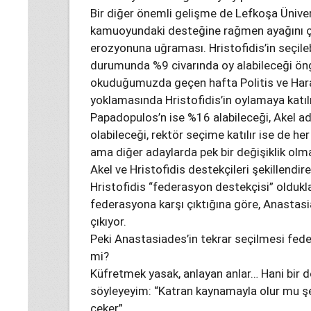
Bir diğer önemli gelişme de Lefkoşa Ünivers
kamuoyundaki desteğine rağmen ayağını ç
erozyonuna uğraması. Hristofidis’in seçil
durumunda %9 civarında oy alabileceği öngö
okuduğumuzda geçen hafta Politis ve Har
yoklamasında Hristofidis’in oylamaya kat
Papadopulos’n ise %16 alabileceği, Akel ad
olabileceği, rektör seçime katılır ise de h
ama diğer adaylarda pek bir değişiklik ol
Akel ve Hristofidis destekçileri şekillend
Hristofidis “federasyon destekçisi” oldukl
federasyona karşı çıktığına göre, Anastasi
çıkıyor.
Peki Anastasiades’in tekrar seçilmesi fede
mi?
Küfretmek yasak, anlayan anlar… Hani bir de
söyleyeyim: “Katran kaynamayla olur mu ş
çeker”