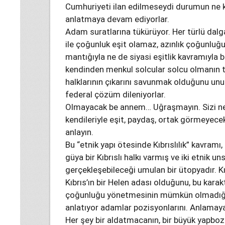
Cumhuriyeti ilan edilmeseydi durumun ne ka
anlatmaya devam ediyorlar.
Adam suratlarına tükürüyor. Her türlü dalga
ile çoğunluk eşit olamaz, azınlık çoğunlu
mantığıyla ne de siyasi eşitlik kavramıyla 
kendinden menkul solcular solcu olmanın t
halklarının çıkarını savunmak olduğunu unu
federal çözüm dileniyorlar.
Olmayacak be annem… Uğraşmayın. Sizi ne
kendileriyle eşit, paydaş, ortak görmeyecek
anlayın.
Bu “etnik yapı ötesinde Kıbrıslılık” kavramı,
güya bir Kıbrıslı halkı varmış ve iki etnik u
gerçekleşebileceği umulan bir ütopyadır. 
Kıbrıs’ın bir Helen adası olduğunu, bu karak
çoğunluğu yönetmesinin mümkün olmadığını 
anlatıyor adamlar pozisyonlarını. Anlamay
Her şey bir aldatmacanın, bir büyük yapbozu