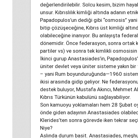
değerlendirilebilir. Solcu kesim, bizim hayal
unsur. Kıbrıslılık kimliği altında adanın etn
Papadopulos’un dediği gibi “osmosis” yani 
bitip çözüşeceğine, Kıbrıs üst kimliği altınd
olabileceğine inanıyor. Bu anlayışta fede
dönemidir. Önce federasyon, sonra ortak ki
partiler vs) ve sonra tek kimlikli osmosisi
İkinci gurup Anastasiades’in, Papadopulos
üniter devlet veya üniter sisteme yakın b
– yani Rum boyunduruğunda—1960 sistemin
ikisi arasında gidip geliyor. Ne federasyon
destek buluyor, Mustafa Akıncı, Mehmet Al
Kıbrıs Türkünün kabulünü sağlayabiliyor.
Son kamuoyu yoklamaları hem 28 Şubat oyl
önde giden adayının Anastasiades olabilece
Klerides’ten sonra görevde iken tekrar seçil
Niye?
Aslında durum basit. Anastasiades, meşhur