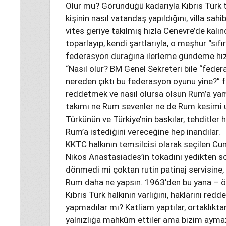
Olur mu? Göründüğü kadarıyla Kıbrıs Türk ta
kişinin nasıl vatandaş yapıldığını, villa sa
vites geriye takılmış hızla Cenevre’de kalı
toparlayıp, kendi şartlarıyla, o meşhur “sıfı
federasyon durağına ilerleme gündeme hız
“Nasıl olur? BM Genel Sekreteri bile “fed
nereden çıktı bu federasyon oyunu yine?” f
reddetmek ve nasıl olursa olsun Rum’a ya
takımı ne Rum sevenler ne de Rum kesimi u
Türkünün ve Türkiye’nin baskılar, tehditler 
Rum’a istediğini vereceğine hep inandılar.
KKTC halkının temsilcisi olarak seçilen Cu
Nikos Anastasiades’in tokadını yedikten so
dönmedi mi çoktan rutin patinaj servisine
Rum daha ne yapsın. 1963’den bu yana – ön
Kıbrıs Türk halkının varlığını, haklarını red
yapmadılar mı? Katliam yaptılar, ortaklıktan
yalnızlığa mahkûm ettiler ama bizim ayma