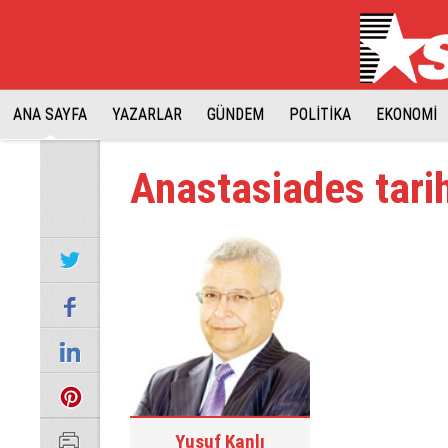
ANA SAYFA
YAZARLAR
GÜNDEM
POLİTİKA
EKONOMİ
Anastasiades tarih 
Yusuf Kanlı