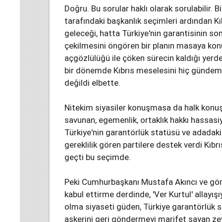
Doğru. Bu sorular haklı olarak sorulabilir. 
tarafındaki başkanlık seçimleri ardından 
geleceği, hatta Türkiye'nin garantisinin son
çekilmesini öngören bir planın masaya ko
açgözlülüğü ile çöken sürecin kaldığı yerd
bir dönemde Kıbrıs meselesini hiç gündem
değildi elbette.
Nitekim siyasiler konuşmasa da halk konuş
savunan, egemenlik, ortaklık hakkı hassasiy
Türkiye'nin garantörlük statüsü ve adadaki 
gereklilik gören partilere destek verdi Kıbr
geçti bu seçimde.
Peki Cumhurbaşkanı Mustafa Akıncı ve görüş
kabul ettirme derdinde, 'Ver Kurtul' allayı
olma siyaseti güden, Türkiye garantörlük 
askerini geri göndermeyi marifet sayan ze