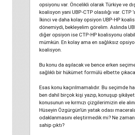
opsiyonu var. Öncelikli olarak Türkiye ve d
koalisyon yani UBP-CTP olasılığı var. CTP '
İkinci ve daha kolay opsiyon UBP-HP koal
dönemiydi, bekleyelim görelim. Aslında UBP-
diğer opsiyon ise CTP-HP koalisyonu olabil
mümkün. En kolay ama en sağlıksız opsiyon
koalisyon.
Bu konu da aşılacak ve bence erken seçime 
sağlıklı bir hükümet formülü elbette çıkaca
Esas konu kaçırılmamalıdır. Bu seçimde hal
ben dahil birçok kişi yazıp, konuşup şikâye
konusunun ve kırmızı çizgilerimizin ele 
Hüseyin Özgürgün'ün yatak odası macerala
odaklanmasını eleştirmedik mi? Ne zaman 
sahip çıktı?