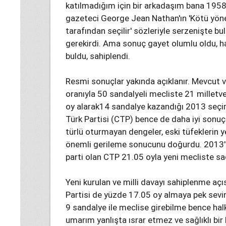
katılmadığım için bir arkadaşım bana 1958
gazeteci George Jean Nathan'ın 'Kötü yönet
tarafından seçilir' sözleriyle serzenişte 
gerekirdi. Ama sonuç gayet olumlu oldu, 
buldu, sahiplendi.
Resmi sonuçlar yakında açıklanır. Mevcut 
oranıyla 50 sandalyeli mecliste 21 milletve
oy alarak14 sandalye kazandığı 2013 seçi
Türk Partisi (CTP) bence de daha iyi sonuç al
türlü oturmayan dengeler, eski tüfeklerin 
önemli gerileme sonucunu doğurdu. 2013'de
parti olan CTP 21.05 oyla yeni mecliste sad
Yeni kurulan ve milli davayı sahiplenme aç
Partisi de yüzde 17.05 oy almaya pek sevin
9 sandalye ile meclise girebilme bence halk
umarım yanlışta ısrar etmez ve sağlıklı bi