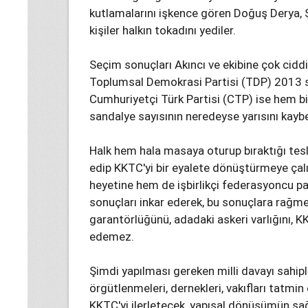
kutlamalarını işkence gören Doğuş Derya, Şe
kişiler halkın tokadını yediler.
Seçim sonuçları Akıncı ve ekibine çok ciddi b
Toplumsal Demokrasi Partisi (TDP) 2013 s
Cumhuriyetçi Türk Partisi (CTP) ise hem bi
sandalye sayısının neredeyse yarısını kaybe
Halk hem hala masaya oturup bıraktığı t
edip KKTC'yi bir eyalete dönüştürmeye çal
heyetine hem de işbirlikçi federasyoncu par
sonuçları inkar ederek, bu sonuçlara rağme
garantörlüğünü, adadaki askeri varlığını, 
edemez.
Şimdi yapılması gereken milli davayı sahipl
örgütlenmeleri, dernekleri, vakıfları tatmi
KKTC'yi ilerletecek, yapısal dönüşümün sa