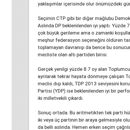
yaklaşımlar içerisinde olur önümüzdeki gü
Seçimin CTP gibi bir diğer mağlubu Demokra
Aslında DP beklenilenden iyi yaptı. Yüzde 
çok büyük gerileme ama o zamanki koşullar 
meşhur federasyon seçeneğini öldüren tasl
toplamayan davranışı da bence bu sonucun 
mecliste olan altı partiden birisi.
Gerçek yenilgi yüzde 8.7 oy alan Toplumc
ayrılarak tekrar hayata dönmeye çalışan T
meclis dışı kaldı, TDP 2013 seviyesini kor
Partisi (YDP) ise beklenilenden iyi bir pe
iki milletvekili çıkardı.
Sonuç ortada. Bu aritmetikten tek parti h
iki veya üç partinin bir araya gelmesiyle o
da belli aslında. Hemen erken seçim çağrıla