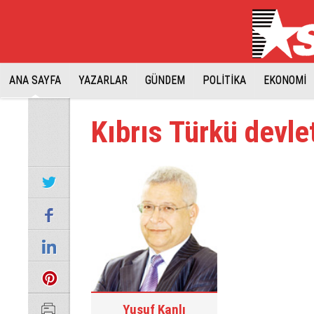
ANA SAYFA
YAZARLAR
GÜNDEM
POLİTİKA
EKONOMİ
Kıbrıs Türkü devlet
Yusuf Kanlı