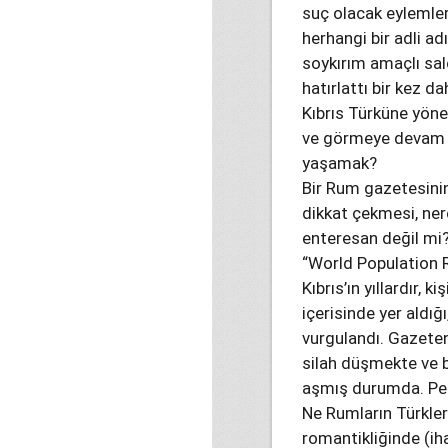
suç olacak eylemle
herhangi bir adli ad
soykırım amaçlı saldı
hatırlattı bir kez da
Kıbrıs Türküne yöne
ve görmeye devam e
yaşamak?
Bir Rum gazetesinin
dikkat çekmesi, ne
enteresan değil mi
“World Population R
Kıbrıs’ın yıllardır, 
içerisinde yer aldı
vurgulandı. Gazeten
silah düşmekte ve b
aşmış durumda. Peki
Ne Rumların Türkler
romantikliğinde (i