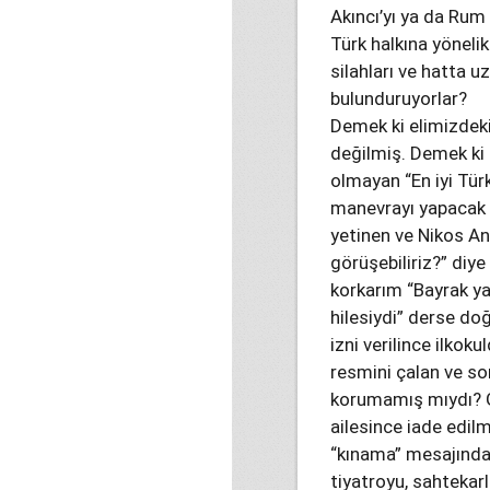
Akıncı’yı ya da Rum 
Türk halkına yönelik
silahları ve hatta u
bulunduruyorlar?
Demek ki elimizdeki
değilmiş. Demek ki
olmayan “En iyi Tür
manevrayı yapacak 
yetinen ve Nikos An
görüşebiliriz?” diy
korkarım “Bayrak ya
hilesiydi” derse do
izni verilince ilko
resmini çalan ve so
korumamış mıydı? G
ailesince iade edil
“kınama” mesajında
tiyatroyu, sahtekarl