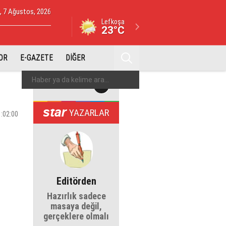
 7 Ağustos, 2026
Lefkoşa
23°C
OR
E-GAZETE
DİĞER
YAZARLAR
1:02:00
Editörden
Hazırlık sadece
masaya değil,
gerçeklere olmalı