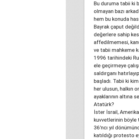
Bu duruma tabii ki b
olmayan bazı arkada
hem bu konuda hass
Bayrak çaput değildi
değerlere sahip kes
affedilmemesi, kan
ve tabii mahkeme k
1996 tarihindeki Rum
ele geçirmeye çalı
saldırganı hatırlayı
başladı. Tabii ki k
her ulusun, halkın 
ayaklarının altına 
Atatürk?
İster İsrail, Amerik
kuvvetlerinin böyle
36’ncı yıl dönümünd
katıldığı protesto 