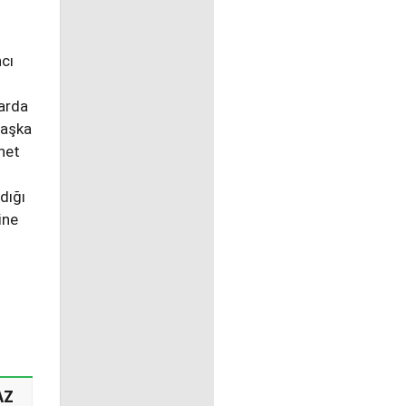
ncı
larda
başka
net
dığı
ine
AZ