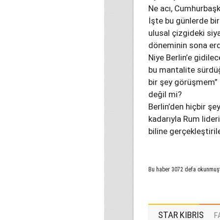
Ne acı, Cumhurbaşka
İşte bu günlerde bi
ulusal çizgideki siy
döneminin sona erdi
Niye Berlin’e gidil
bu mantalite sürdü
bir şey görüşmem” g
değil mi?
Berlin’den hiçbir ş
kadarıyla Rum lider
biline gerçekleştiri
Bu haber 3072 defa okunmuş
STAR KIBRIS
F