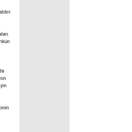
ldırı
ları
ümkün
da
yon
yin
inin
n