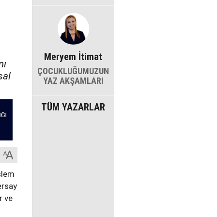
Meryem İtimat
nı
ÇOCUKLUĞUMUZUN
sal
YAZ AKŞAMLARI
TÜM YAZARLAR
işlem
ersay
r ve