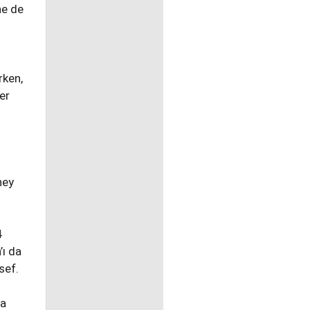
ne de
rken,
er
ney
4
’ı da
sef.
fa