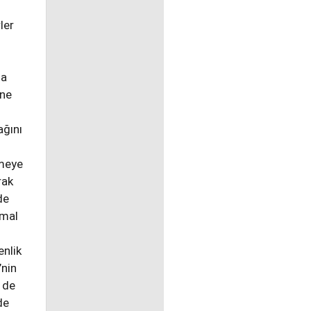
ler
la
ine
s
ağını
tmeye
rak
de
emal
enlik
’nin
 de
de