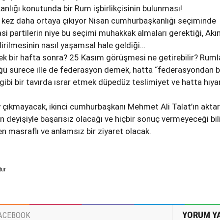
nlığı konutunda bir Rum işbirlikçisinin bulunması!
r kez daha ortaya çıkıyor Nisan cumhurbaşkanlığı seçiminde
asi partilerin niye bu seçimi muhakkak almaları gerektiği, Akı
rilmesinin nasıl yaşamsal hale geldiği…
ecek bir hafta sonra? 25 Kasım görüşmesi ne getirebilir? Rum
ğü sürece ille de federasyon demek, hatta “federasyondan 
ibi bir tavırda ısrar etmek düpedüz teslimiyet ve hatta hıya
ey çıkmayacak, ikinci cumhurbaşkanı Mehmet Ali Talat’ın aktar
in deyişiyle başarısız olacağı ve hiçbir sonuç vermeyeceği bil
len masraflı ve anlamsız bir ziyaret olacak.
tur
YORUM Y
ACEBOOK