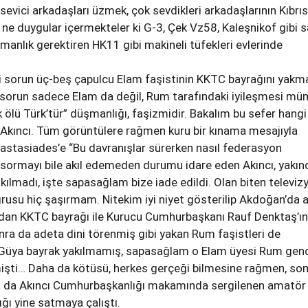
sevici arkadaşları üzmek, çok sevdikleri arkadaşlarının Kıbrıs
 ne duygular içermekteler ki G-3, Çek Vz58, Kaleşnikof gibi sa
zmanlık gerektiren HK11 gibi makineli tüfekleri evlerinde
 sorun üç-beş çapulcu Elam faşistinin KKTC bayrağını yakma
 sorun sadece Elam da değil, Rum tarafındaki iyileşmesi m
k ölü Türk’tür” düşmanlığı, faşizmidir. Bakalım bu sefer hangi
Akıncı. Tüm görüntülere rağmen kuru bir kınama mesajıyla
astasiades’e “Bu davranışlar sürerken nasıl federasyon
e sormayı bile akıl edemeden durumu idare eden Akıncı, yakın
kılmadı, işte sapasağlam bize iade edildi. Olan biten televiz
ğrusu hiç şaşırmam. Nitekim iyi niyet gösterilip Akdoğan’da a
kuldan KKTC bayrağı ile Kurucu Cumhurbaşkanı Rauf Denktaş’ın
nra da adeta dini törenmiş gibi yakan Rum faşistleri de
üya bayrak yakılmamış, sapasağlam o Elam üyesi Rum genc
mişti… Daha da kötüsü, herkes gerçeği bilmesine rağmen, so
 da Akıncı Cumhurbaşkanlığı makamında sergilenen amatör
ığı yine satmaya çalıştı.