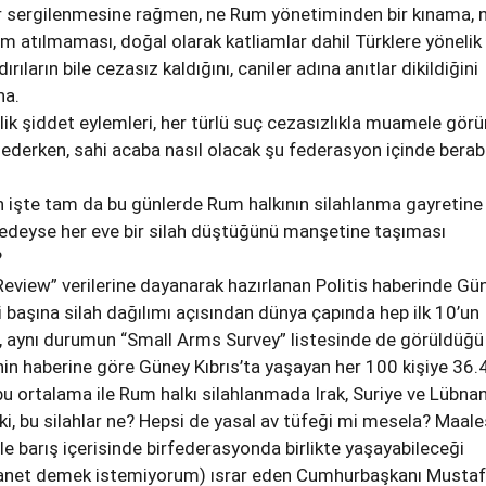
r sergilenmesine rağmen, ne Rum yönetiminden bir kınama, 
ım atılmaması, doğal olarak katliamlar dahil Türklere yönelik
rıların bile cezasız kaldığını, caniler adına anıtlar dikildiğini
ha.
lik şiddet eylemleri, her türlü suç cezasızlıkla muamele görü
derken, sahi acaba nasıl olacak şu federasyon içinde berab
 işte tam da bu günlerde Rum halkının silahlanma gayretine
redeyse her eve bir silah düştüğünü manşetine taşıması
?
eview” verilerine dayanarak hazırlanan Politis haberinde Gü
kişi başına silah dağılımı açısından dünya çapında hep ilk 10’un
ğı, aynı durumun “Small Arms Survey” listesinde de görüldüğü
in haberine göre Güney Kıbrıs’ta yaşayan her 100 kişiye 36.
u ortalama ile Rum halkı silahlanmada Irak, Suriye ve Lübnan
, bu silahlar ne? Hepsi de yasal av tüfeği mi mesela? Maale
le barış içerisinde birfederasyonda birlikte yaşayabileceği
hanet demek istemiyorum) ısrar eden Cumhurbaşkanı Musta