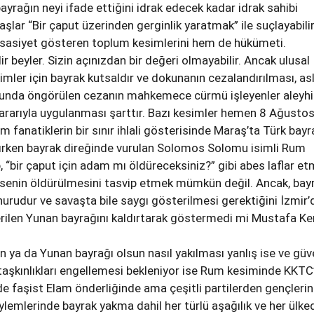
ayrağın neyi ifade ettiğini idrak edecek kadar idrak sahibi
şlar “Bir çaput üzerinden gerginlik yaratmak” ile suçlayabilir
asiyet gösteren toplum kesimlerini hem de hükümeti.
r beyler. Sizin açınızdan bir değeri olmayabilir. Ancak ulusal
imler için bayrak kutsaldır ve dokunanın cezalandırılması, as
unda öngörülen cezanın mahkemece cürmü işleyenler aleyh
ararıyla uygulanması şarttır. Bazı kesimler hemen 8 Ağusto
 fanatiklerin bir sınır ihlali gösterisinde Maraş’ta Türk bayr
şırken bayrak direğinde vurulan Solomos Solomu isimli Rum
p, “bir çaput için adam mı öldüreceksiniz?” gibi abes laflar e
imsenin öldürülmesini tasvip etmek mümkün değil. Ancak, bay
onurudur ve savaşta bile saygı gösterilmesi gerektiğini İzmir’
serilen Yunan bayrağını kaldırtarak göstermedi mi Mustafa K
an ya da Yunan bayrağı olsun nasıl yakılması yanlış ise ve güv
 taşkınlıkları engellemesi bekleniyor ise Rum kesiminde KKTC
e faşist Elam önderliğinde ama çeşitli partilerden gençlerin
eylemlerinde bayrak yakma dahil her türlü aşağılık ve her ülke