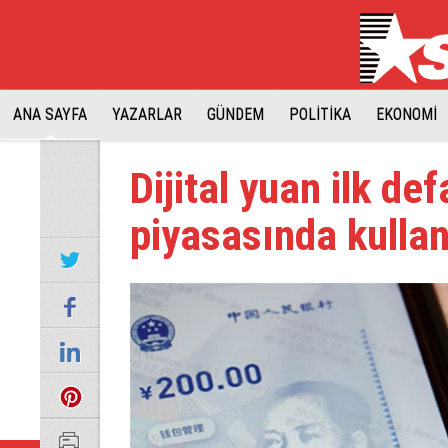
ANA SAYFA
YAZARLAR
GÜNDEM
POLİTİKA
EKONOMİ
Dijital yuan ilk de
piyasasında kullan