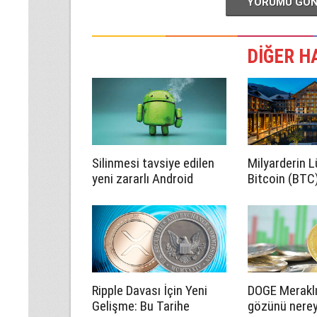
YORUMU GÖ
DİĞER H
Silinmesi tavsiye edilen
Milyarderin L
yeni zararlı Android
Bitcoin (BTC
uygulamaları açıklandı
Ethereum (E
Edecek
Ripple Davası İçin Yeni
DOGE Meraklı
Gelişme: Bu Tarihe
gözünü nerey