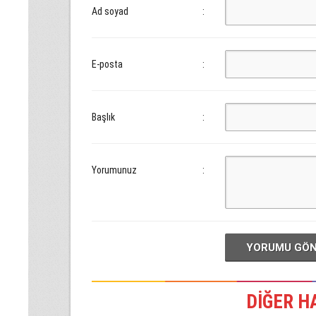
Ad soyad
:
E-posta
:
Başlık
:
Yorumunuz
:
YORUMU GÖ
DİĞER H