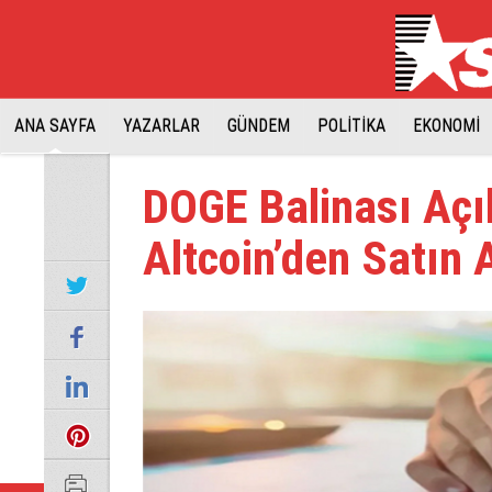
ANA SAYFA
YAZARLAR
GÜNDEM
POLİTİKA
EKONOMİ
DOGE Balinası Açı
Altcoin’den Satın 