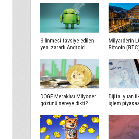
Silinmesi tavsiye edilen
Milyarderin L
yeni zararlı Android
Bitcoin (BTC
uygulamaları açıklandı
Ethereum (E
Edecek
DOGE Meraklısı Milyoner
Dijital yuan i
gözünü nereye dikti?
işlem piyasa
kullanıldı