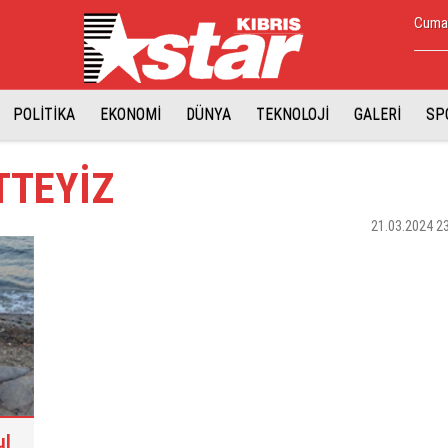
Cuma,
POLİTİKA
EKONOMİ
DÜNYA
TEKNOLOJİ
GALERİ
SP
TTEYİZ
21.03.2024 2
ul