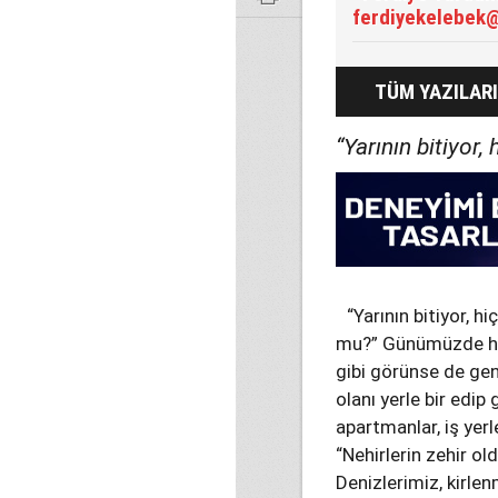
ferdiyekelebek
TÜM YAZILARI
“Yarının bitiyor
“Yarının bitiyor, h
mu?” Günümüzde he
gibi görünse de gen
olanı yerle bir edip
apartmanlar, iş yerl
“Nehirlerin zehir ol
Denizlerimiz, kirle