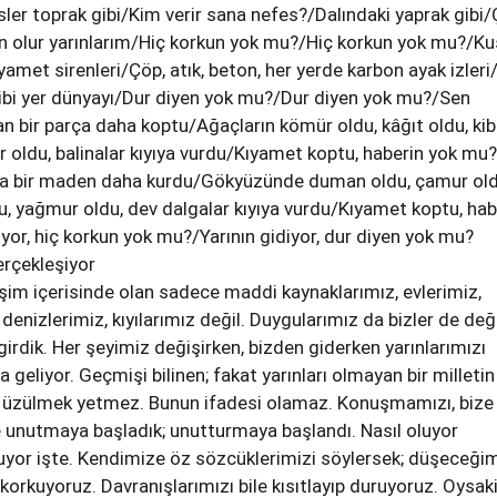
sler toprak gibi/Kim verir sana nefes?/Dalındaki yaprak gibi/
 olur yarınlarım/Hiç korkun yok mu?/Hiç korkun yok mu?/Ku
yamet sirenleri/Çöp, atık, beton, her yerde karbon ayak izleri
gibi yer dünyayı/Dur diyen yok mu?/Dur diyen yok mu?/Sen
 bir parça daha koptu/Ağaçların kömür oldu, kâğıt oldu, kib
ir oldu, balinalar kıyıya vurdu/Kıyamet koptu, haberin yok mu
a bir maden daha kurdu/Gökyüzünde duman oldu, çamur old
u, yağmur oldu, dev dalgalar kıyıya vurdu/Kıyamet koptu, hab
iyor, hiç korkun yok mu?/Yarının gidiyor, dur diyen yok mu?
erçekleşiyor
im içerisinde olan sadece maddi kaynaklarımız, evlerimiz,
denizlerimiz, kıyılarımız değil. Duygularımız da bizler de de
girdik. Her şeyimiz değişirken, bizden giderken yarınlarımızı
geliyor. Geçmişi bilinen; fakat yarınları olmayan bir milletin
 üzülmek yetmez. Bunun ifadesi olamaz. Konuşmamızı, bize 
le unutmaya başladık; unutturmaya başlandı. Nasıl oluyor
uyor işte. Kendimize öz sözcüklerimizi söylersek; düşeceği
rkuyoruz. Davranışlarımızı bile kısıtlayıp duruyoruz. Oysaki