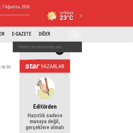
 7 Ağustos, 2026
Lefkoşa
23°C
OR
E-GAZETE
DİĞER
YAZARLAR
3:46:00
Editörden
Hazırlık sadece
masaya değil,
gerçeklere olmalı