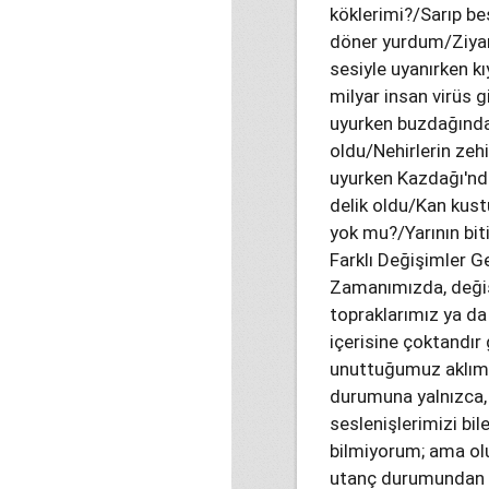
köklerimi?/Sarıp be
döner yurdum/Ziyan
sesiyle uyanırken kı
milyar insan virüs 
uyurken buzdağından
oldu/Nehirlerin zeh
uyurken Kazdağı'nd
delik oldu/Kan kust
yok mu?/Yarının bit
Farklı Değişimler G
Zamanımızda, değiş
topraklarımız ya da 
içerisine çoktandır 
unuttuğumuz aklıma 
durumuna yalnızca,
seslenişlerimizi bi
bilmiyorum; ama ol
utanç durumundan ko