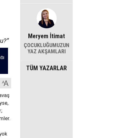
Meryem İtimat
mu?”
ÇOCUKLUĞUMUZUN
YAZ AKŞAMLARI
TÜM YAZARLAR
avaş
yse,
;
mler.
 yok