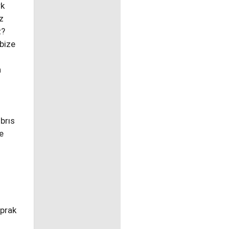
rk
z
z?
bize
n
brıs
e
aprak