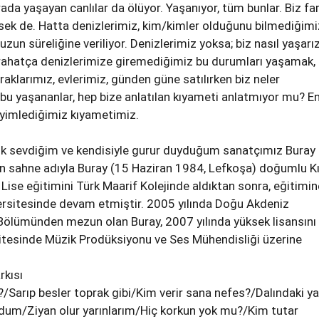
rada yaşayan canlılar da ölüyor. Yaşanıyor, tüm bunlar. Biz fa
sek de. Hatta denizlerimiz, kim/kimler olduğunu bilmediğimi
 uzun süreliğine veriliyor. Denizlerimiz yoksa; biz nasıl yaşarı
 rahatça denizlerimize giremediğimiz bu durumları yaşamak, 
aklarımız, evlerimiz, günden güne satılırken biz neler
u yaşananlar, hep bize anlatılan kıyameti anlatmıyor mu? E
yimlediğimiz kıyametimiz.
 çok sevdiğim ve kendisiyle gurur duyduğum sanatçımız Buray
en sahne adıyla Buray (15 Haziran 1984, Lefkoşa) doğumlu Kı
 Lise eğitimini Türk Maarif Kolejinde aldıktan sonra, eğitimin
rsitesinde devam etmiştir. 2005 yılında Doğu Akdeniz
Bölümünden mezun olan Buray, 2007 yılında yüksek lisansını
tesinde Müzik Prodüksiyonu ve Ses Mühendisliği üzerine
rkısı
?/Sarıp besler toprak gibi/Kim verir sana nefes?/Dalındaki y
rdum/Ziyan olur yarınlarım/Hiç korkun yok mu?/Kim tutar