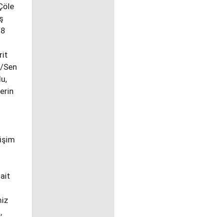
Çöle
ş
/8
rit
?/Sen
u,
erin
ğişim
ait
miz
,