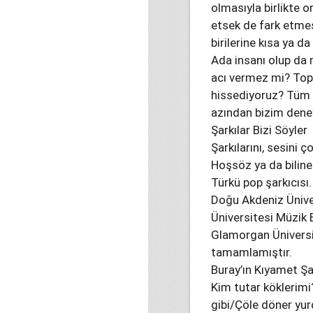
olmasıyla birlikte o
etsek de fark etme
birilerine kısa ya da
Ada insanı olup da
acı vermez mi? Topr
hissediyoruz? Tüm b
azından bizim dene
Şarkılar Bizi Söyler
Şarkılarını, sesini
Hoşsöz ya da bilin
Türkü pop şarkıcısı.
Doğu Akdeniz Ünive
Üniversitesi Müzik 
Glamorgan Üniversi
tamamlamıştır.
Buray’ın Kıyamet Şa
Kim tutar köklerimi
gibi/Çöle döner yu