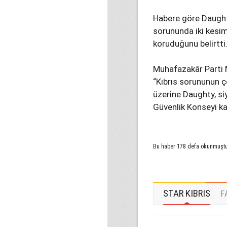
Habere göre Daughty,
sorununda iki kesi
koruduğunu belirtti
Muhafazakâr Parti M
“Kıbrıs sorununun ç
üzerine Daughty, si
Güvenlik Konseyi kar
Bu haber 178 defa okunmuşt
STAR KIBRIS
F