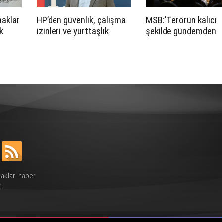
naklar
HP’den güvenlik, çalışma
MSB:'Terörün kalıcı
k
izinleri ve yurttaşlık
şekilde gündemden
atıldı
uygulamalarına ilişkin
çıkarılması yalnızca
öneriler
Türkiye'nin değil,
bölgemizin de barış,
güvenlik ve istikrarın
önemli katkılar sağla
hakları haber
.