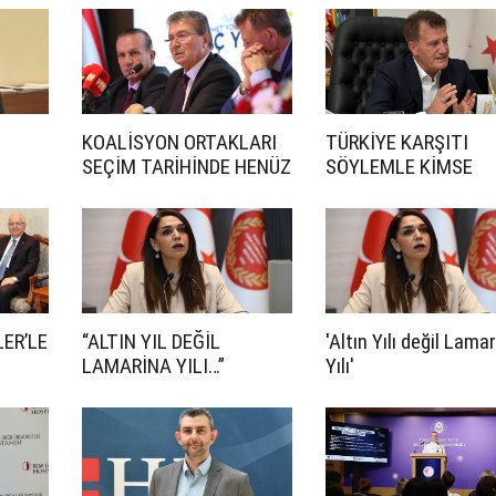
KOALİSYON ORTAKLARI
TÜRKİYE KARŞITI
SEÇİM TARİHİNDE HENÜZ
SÖYLEMLE KİMSE
ANLAŞMADI
İKTİDARA GELEMEZ
ER’LE
“ALTIN YIL DEĞİL
'Altın Yılı değil Lama
LAMARİNA YILI…”
Yılı'