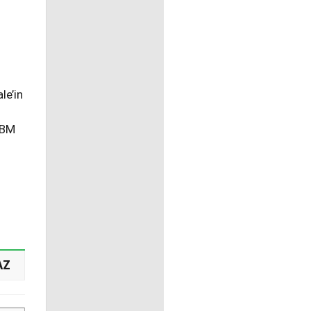
le’in
 BM
AZ