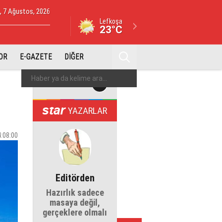
 7 Ağustos, 2026
Lefkoşa
23°C
OR
E-GAZETE
DİĞER
YAZARLAR
4:08:00
Editörden
Hazırlık sadece
masaya değil,
gerçeklere olmalı