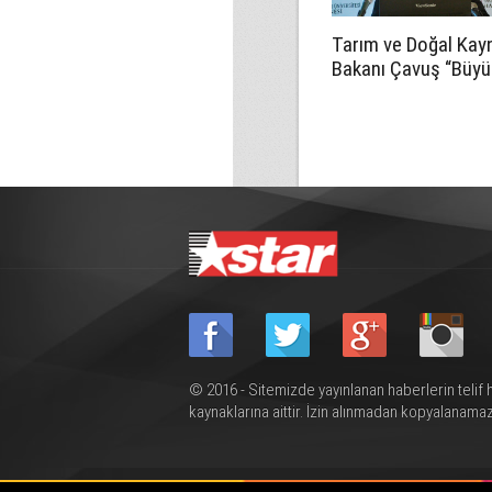
Tarım ve Doğal Kay
Bakanı Çavuş “Büyü
Harup Çalıştayı”na k
© 2016 - Sitemizde yayınlanan haberlerin telif 
kaynaklarına aittir. İzin alınmadan kopyalanamaz