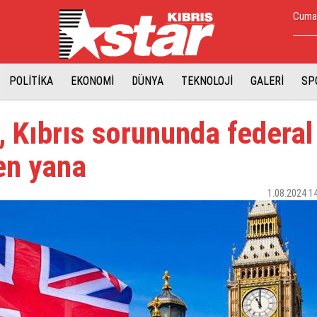
Cuma,
POLİTİKA
EKONOMİ
DÜNYA
TEKNOLOJİ
GALERİ
SP
e, Kıbrıs sorununda federal
n yana
1.08.2024 1