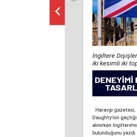
İngiltere Dışişl
iki kesimli iki t
Haravgi gazetesi, 
Daughty’nin geçtiği
alınırken İngiltere’
bulunduğunu yazdı.