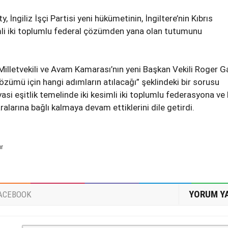
 İngiliz İşçi Partisi yeni hükümetinin, İngiltere’nin Kıbrıs
mli iki toplumlu federal çözümden yana olan tutumunu
.
illetvekili ve Avam Kamarası’nın yeni Başkan Vekili Roger Ga
özümü için hangi adımların atılacağı” şeklindeki bir sorusu
yasi eşitlik temelinde iki kesimli iki toplumlu federasyona ve
alarına bağlı kalmaya devam ettiklerini dile getirdi.
ur
YORUM Y
ACEBOOK