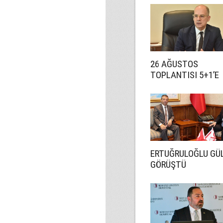
26 AĞUSTOS
TOPLANTISI 5+1’E
HAZIRLIK İÇİN!
ERTUĞRULOĞLU GÜL
GÖRÜŞTÜ