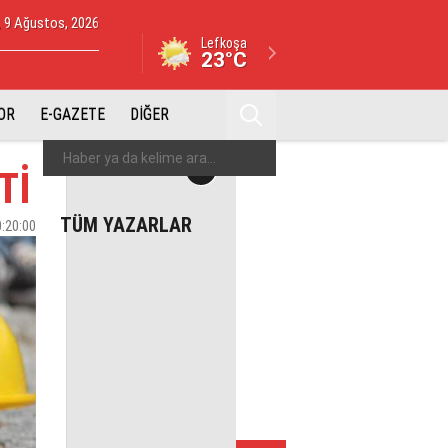
, 9 Ağustos, 2026
Lefkoşa
23°C
OR
E-GAZETE
DİĞER
Tİ
TÜM YAZARLAR
0:20:00