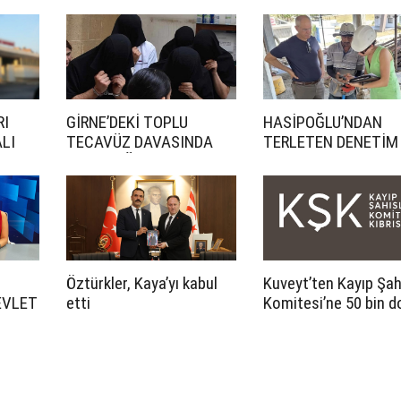
RI
GİRNE’DEKİ TOPLU
HASİPOĞLU’NDAN
LI
TECAVÜZ DAVASINDA
TERLETEN DENETİM
CEZA YAĞDI
Öztürkler, Kaya’yı kabul
Kuveyt’ten Kayıp Şah
EVLET
etti
Komitesi’ne 50 bin d
LI
katkı