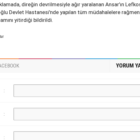
ıklamada, direğin devrilmesiyle ağır yaralanan Ansar’ın Lefko
oğlu Devlet Hastanesi'nde yapılan tüm müdahalelere rağmen
ını yitirdiği bildirildi.
tur
YORUM Y
ACEBOOK
:
:
: