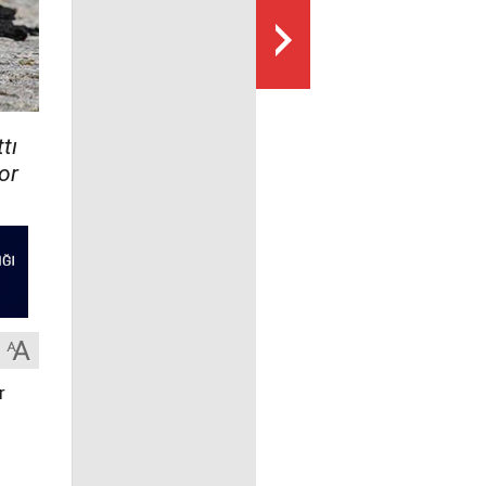
tı
or
r