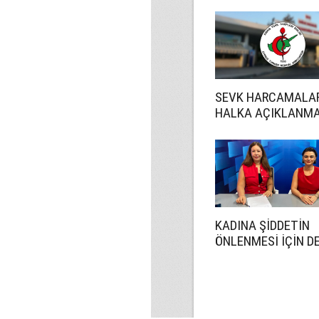
SEVK HARCAMALA
HALKA AÇIKLANMA
KADINA ŞİDDETİN
ÖNLENMESİ İÇİN D
DAHA ETKİN OLMA