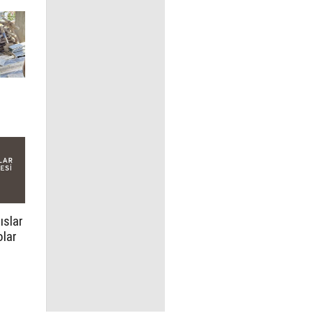
ıslar
olar