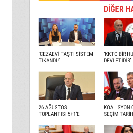
DİĞER H
'CEZAEVİ TAŞTI SİSTEM
'KKTC BİR H
TIKANDI!'
DEVLETİDİR'
26 AĞUSTOS
KOALİSYON 
TOPLANTISI 5+1’E
SEÇİM TARİ
HAZIRLIK İÇİN!
ANLAŞMADI