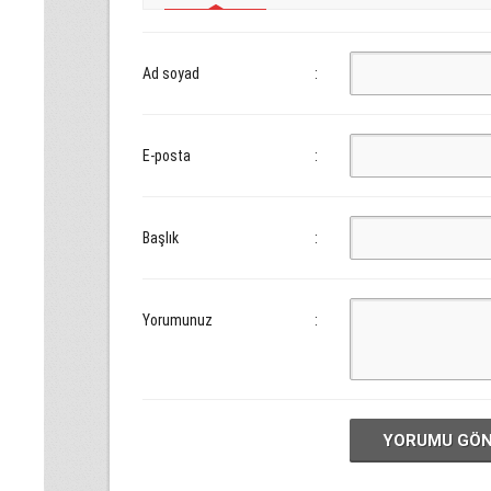
Ad soyad
:
E-posta
:
Başlık
:
Yorumunuz
:
YORUMU GÖ