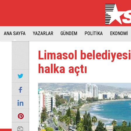
ANA SAYFA
YAZARLAR
GÜNDEM
POLİTİKA
EKONOMİ
Limasol belediyesi
halka açtı