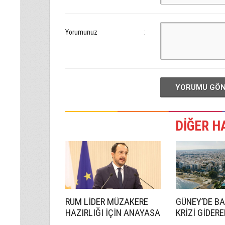
Yorumunuz
:
YORUMU GÖ
DİĞER H
RUM LİDER MÜZAKERE
GÜNEY’DE B
HAZIRLIĞI İÇİN ANAYASA
KRİZİ GİDER
UZMANI GÖREVLENDİRDİ