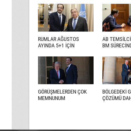
RUMLAR AĞUSTOS
AB TEMSİLCİ
AYINDA 5+1 İÇİN
BM SÜRECİN
HAZIRLANACAK
ETKİN BİR R
İSTİYORUZ
GÖRÜŞMELERDEN ÇOK
BÖLGEDEKİ 
MEMNUNUM
ÇÖZÜMÜ DA
ÖNEMLİ HALE