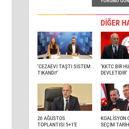
YORUMU GÖ
DİĞER H
'CEZAEVİ TAŞTI SİSTEM
'KKTC BİR H
TIKANDI!'
DEVLETİDİR'
26 AĞUSTOS
KOALİSYON 
TOPLANTISI 5+1’E
SEÇİM TARİ