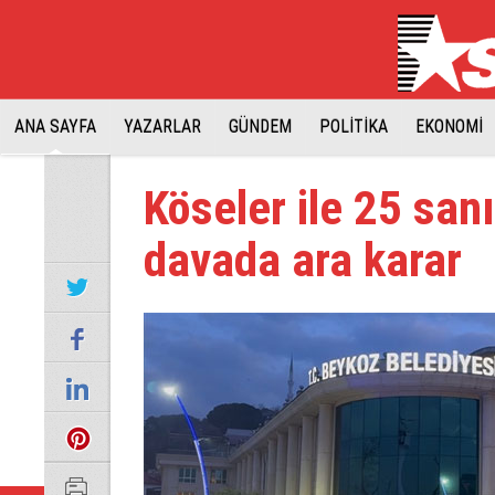
ANA SAYFA
YAZARLAR
GÜNDEM
POLİTİKA
EKONOMİ
Köseler ile 25 san
davada ara karar