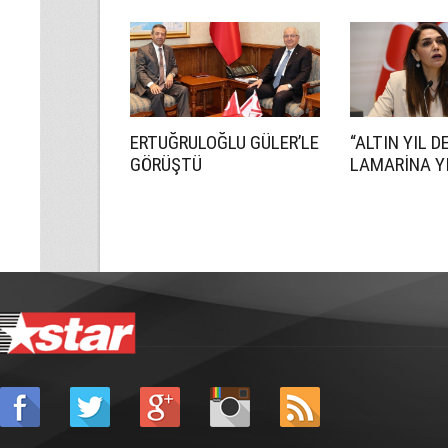
HAZIRLIK İÇİN!
ANLAŞMADI
ERTUĞRULOĞLU GÜLER’LE
“ALTIN YIL D
GÖRÜŞTÜ
LAMARİNA YI