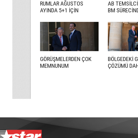
RUMLAR AĞUSTOS
AB TEMSİLCİ
AYINDA 5+1 İÇİN
BM SÜRECİN
HAZIRLANACAK
ETKİN BİR R
İSTİYORUZ
GÖRÜŞMELERDEN ÇOK
BÖLGEDEKİ 
MEMNUNUM
ÇÖZÜMÜ DA
ÖNEMLİ HALE