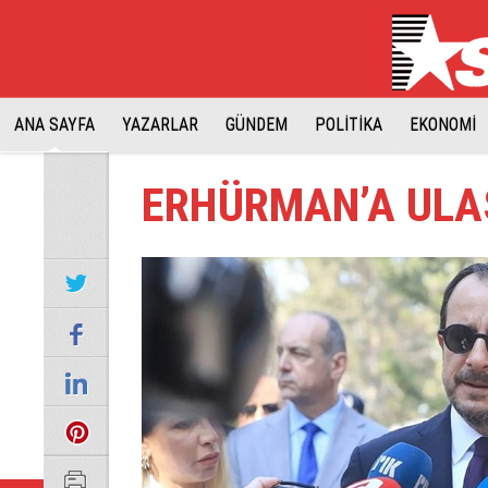
ANA SAYFA
YAZARLAR
GÜNDEM
POLİTİKA
EKONOMİ
ERHÜRMAN’A UL