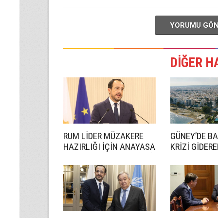
YORUMU GÖ
DİĞER H
RUM LİDER MÜZAKERE
GÜNEY’DE B
HAZIRLIĞI İÇİN ANAYASA
KRİZİ GİDER
UZMANI GÖREVLENDİRDİ