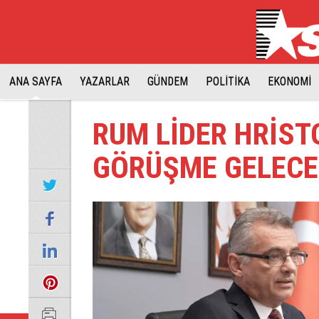
ANA SAYFA
YAZARLAR
GÜNDEM
POLİTİKA
EKONOMİ
RUM LİDER HRİST
GÖRÜŞME GELECE