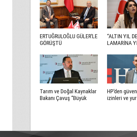
ERTUĞRULOĞLU GÜLER’LE
“ALTIN YIL D
GÖRÜŞTÜ
LAMARİNA YI
Tarım ve Doğal Kaynaklar
HP’den güvenl
Bakanı Çavuş “Büyük
izinleri ve yu
Harup Çalıştayı”na katıldı
uygulamaların
öneriler