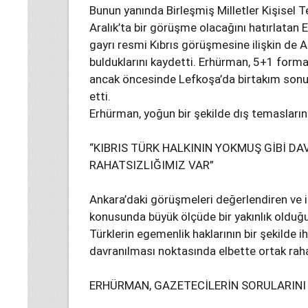
Bunun yanında Birleşmiş Milletler Kişisel T
Aralık’ta bir görüşme olacağını hatırlata
gayrı resmi Kıbrıs görüşmesine ilişkin de
bulduklarını kaydetti. Erhürman, 5+1 form
ancak öncesinde Lefkoşa’da birtakım sonuçl
etti.
Erhürman, yoğun bir şekilde dış temaslarına
“KIBRIS TÜRK HALKININ YOKMUŞ GİBİ D
RAHATSIZLIĞIMIZ VAR”
Ankara’daki görüşmeleri değerlendiren ve i
konusunda büyük ölçüde bir yakınlık olduğun
Türklerin egemenlik haklarının bir şekilde ih
davranılması noktasında elbette ortak rahat
ERHÜRMAN, GAZETECİLERİN SORULARINI