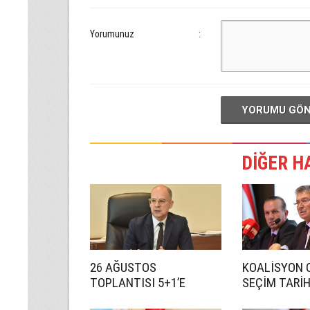
Yorumunuz
:
YORUMU GÖ
DİĞER H
26 AĞUSTOS
KOALİSYON 
TOPLANTISI 5+1’E
SEÇİM TARİ
HAZIRLIK İÇİN!
ANLAŞMADI