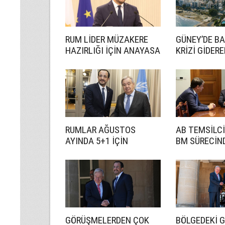
RUM LİDER MÜZAKERE
GÜNEY’DE B
HAZIRLIĞI İÇİN ANAYASA
KRİZİ GİDER
UZMANI GÖREVLENDİRDİ
RUMLAR AĞUSTOS
AB TEMSİLCİ
AYINDA 5+1 İÇİN
BM SÜRECİN
HAZIRLANACAK
ETKİN BİR R
İSTİYORUZ
GÖRÜŞMELERDEN ÇOK
BÖLGEDEKİ 