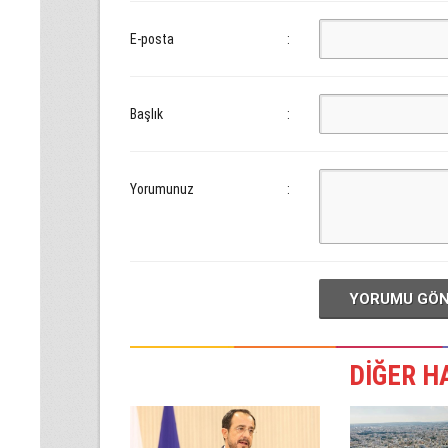
E-posta
:
Başlık
:
Yorumunuz
:
YORUMU GÖ
DİĞER H