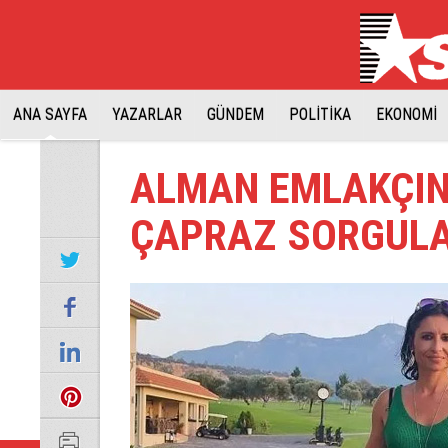
ANA SAYFA
YAZARLAR
GÜNDEM
POLİTİKA
EKONOMİ
ALMAN EMLAKÇIN
ÇAPRAZ SORGULA