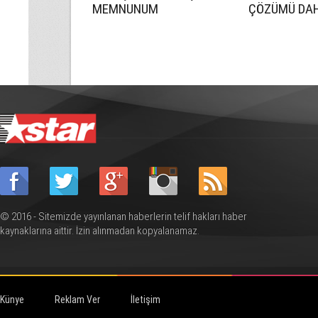
MEMNUNUM
ÇÖZÜMÜ DA
ÖNEMLİ HALE
© 2016 - Sitemizde yayınlanan haberlerin telif hakları haber
kaynaklarına aittir. İzin alınmadan kopyalanamaz.
Künye
Reklam Ver
İletişim