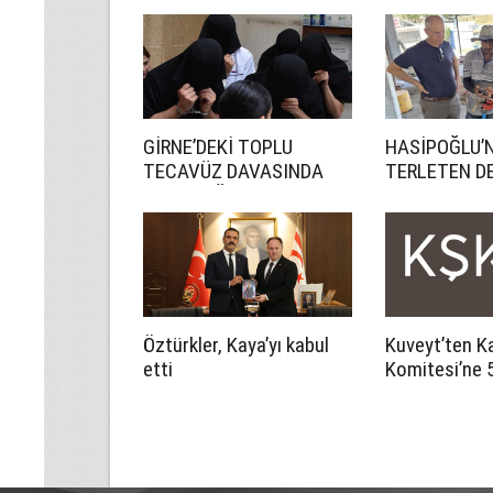
GİRNE’DEKİ TOPLU
HASİPOĞLU’
TECAVÜZ DAVASINDA
TERLETEN D
CEZA YAĞDI
Öztürkler, Kaya’yı kabul
Kuveyt’ten Ka
etti
Komitesi’ne 5
katkı