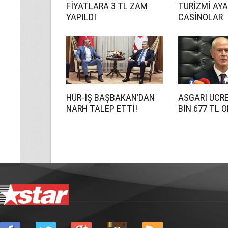
FİYATLARA 3 TL ZAM
TURİZMİ AY
YAPILDI
CASİNOLAR
HÜR-İŞ BAŞBAKAN’DAN
ASGARİ ÜCRE
NARH TALEP ETTİ!
BİN 677 TL 