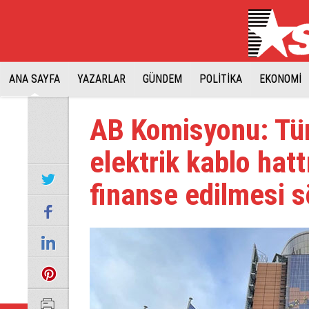
ANA SAYFA
YAZARLAR
GÜNDEM
POLİTİKA
EKONOMİ
AB Komisyonu: Tü
elektrik kablo hat
finanse edilmesi s