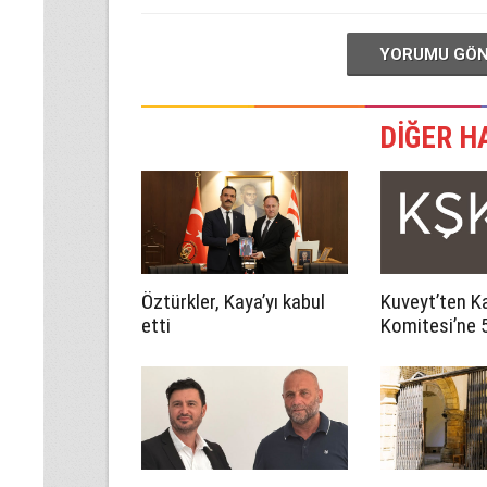
YORUMU GÖ
DİĞER H
Öztürkler, Kaya’yı kabul
Kuveyt’ten Ka
etti
Komitesi’ne 5
katkı