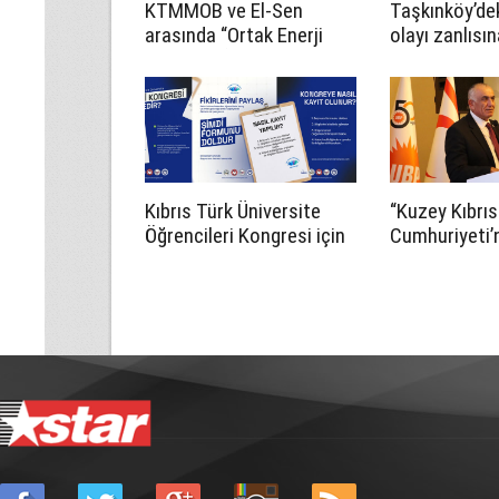
KTMMOB ve El-Sen
Taşkınköy’de
arasında “Ortak Enerji
olayı zanlısın
Komitesi İş Birliği
tutukluluk em
Protokolü” imzalandı
Kıbrıs Türk Üniversite
“Kuzey Kıbrıs
Öğrencileri Kongresi için
Cumhuriyeti’n
kayıtlar sürüyor
Egemen Gelec
Vizyon ve Pro
Eğitim Komit
toplantısı yap