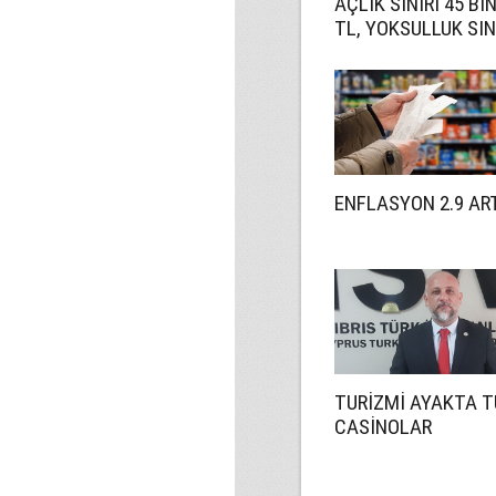
AÇLIK SINIRI 45 BI
TL, YOKSULLUK SIN
244 BIN 818 TL
ENFLASYON 2.9 AR
TURİZMİ AYAKTA 
CASİNOLAR