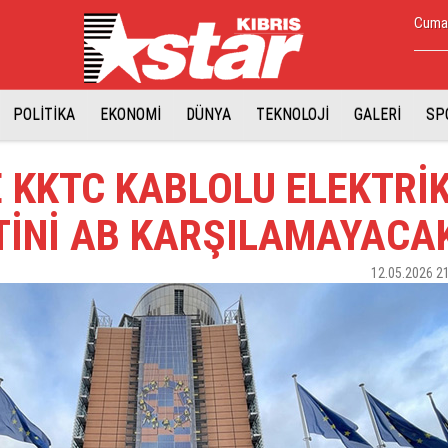
Cumar
POLİTİKA
EKONOMİ
DÜNYA
TEKNOLOJİ
GALERİ
SP
 KKTC KABLOLU ELEKTRİ
TİNİ AB KARŞILAMAYACA
12.05.2026 2