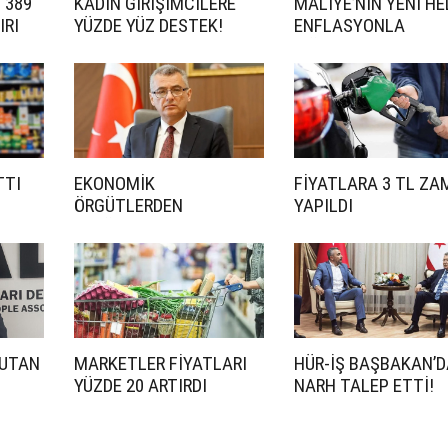
N 389
KADIN GİRİŞİMCİLERE
MALİYE’NİN YENİ HE
IRI
YÜZDE YÜZ DESTEK!
ENFLASYONLA
MÜCADELE
TTI
EKONOMİK
FİYATLARA 3 TL ZA
ÖRGÜTLERDEN
YAPILDI
ERHÜRMAN’A DESTEK
TUTAN
MARKETLER FİYATLARI
HÜR-İŞ BAŞBAKAN’
YÜZDE 20 ARTIRDI
NARH TALEP ETTİ!