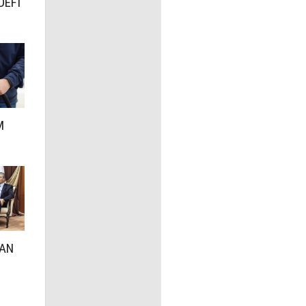
DEFİ
M
DAN