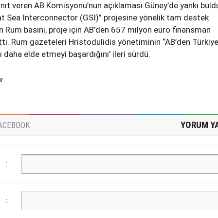
yanıt veren AB Komisyonu’nun açıklaması Güney’de yankı buld
at Sea Interconnector (GSI)” projesine yönelik tam destek
en Rum basını, proje için AB’den 657 milyon euro finansman
attı. Rum gazeteleri Hristodulidis yönetiminin “AB’den Türkiye
rı daha elde etmeyi başardığını' ileri sürdü.
ur
YORUM Y
ACEBOOK
:
: