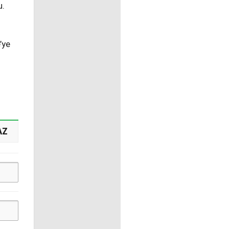
u.
’ye
AZ