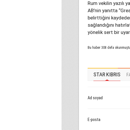
Rum vekilin yazılı 
AB’nin yanıtta “Gre
belirttiğini kayded
sağlandığını hatırl
yönelik sert bir uya
Bu haber 308 defa okunmuşt
STAR KIBRIS
F
Ad soyad
E-posta