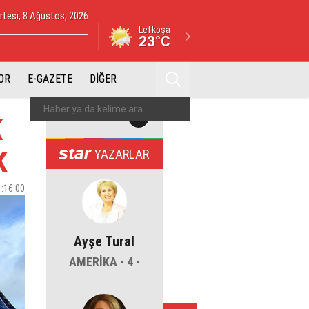
tesi, 8 Ağustos, 2026
Lefkoşa
23°C
OR
E-GAZETE
DİĞER
K
K
YAZARLAR
1:16:00
Ayşe Tural
AMERİKA - 4 -