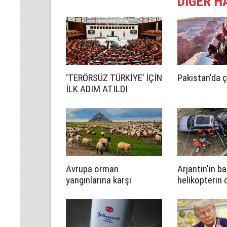
DİĞER H
‘TERÖRSÜZ TÜRKİYE’ İÇİN
Pakistan'da ç
İLK ADIM ATILDI
Avrupa orman
Arjantin'in ba
yangınlarına karşı
helikopterin
çözümü keçi ve
sonucu 7 kişi
koyunlarda arıyor