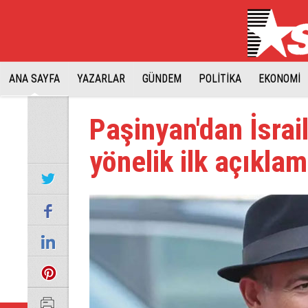
ANA SAYFA
YAZARLAR
GÜNDEM
POLİTİKA
EKONOMİ
Paşinyan'dan İsrail
yönelik ilk açıkla