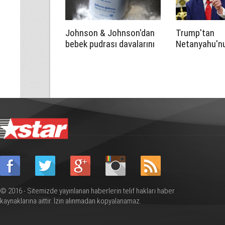
Johnson & Johnson'dan
Trump'tan
bebek pudrası davalarını
Netanyahu'n
çözmek için tarihi teklif
itirazına yan
bana kime ne
satmayacağı
söyleyemez”
© 2016 - Sitemizde yayınlanan haberlerin telif hakları haber
kaynaklarına aittir. İzin alınmadan kopyalanamaz.