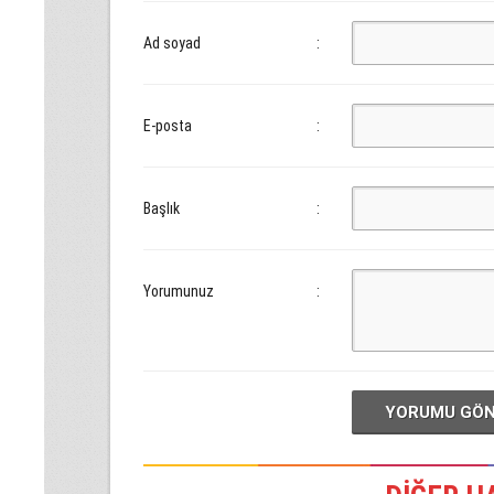
Ad soyad
:
E-posta
:
Başlık
:
Yorumunuz
:
YORUMU GÖ