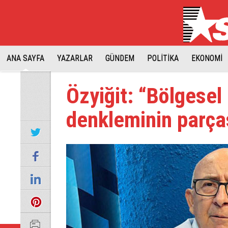
ANA SAYFA
YAZARLAR
GÜNDEM
POLİTİKA
EKONOMİ
Özyiğit: “Bölgesel 
denkleminin parças