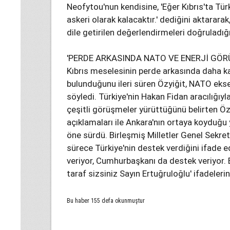
Neofytou'nun kendisine, 'Eğer Kıbrıs'ta Tü
askeri olarak kalacaktır.' dediğini aktara
dile getirilen değerlendirmeleri doğruladığ
'PERDE ARKASINDA NATO VE ENERJİ GÖ
Kıbrıs meselesinin perde arkasında daha ka
bulunduğunu ileri süren Özyiğit, NATO ek
söyledi. Türkiye'nin Hakan Fidan aracılığıy
çeşitli görüşmeler yürüttüğünü belirten Özy
açıklamaları ile Ankara'nın ortaya koyduğu
öne sürdü. Birleşmiş Milletler Genel Sekr
sürece Türkiye'nin destek verdiğini ifade e
veriyor, Cumhurbaşkanı da destek veriyor. 
taraf sizsiniz Sayın Ertuğruloğlu' ifadelerini
Bu haber 155 defa okunmuştur