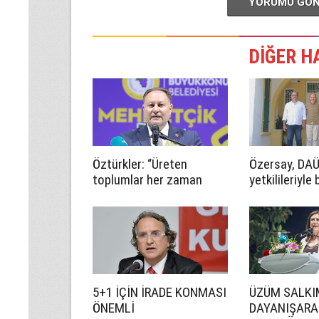
YORUMU GÖ
DİĞER H
Öztürkler: “Üreten
Özersay, DA
toplumlar her zaman
yetkilileriyle 
kazanır”
geldi
5+1 İÇİN İRADE KONMASI
ÜZÜM SALKIM
ÖNEMLİ
DAYANIŞARA