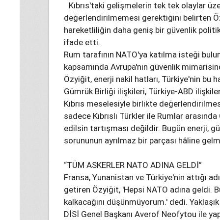
Kıbrıs'taki gelişmelerin tek tek olaylar üz
değerlendirilmemesi gerektiğini belirten Ö
hareketliliğin daha geniş bir güvenlik polit
ifade etti.
Rum tarafının NATO'ya katılma isteği bulun
kapsamında Avrupa'nın güvenlik mimarisinde
Özyiğit, enerji nakil hatları, Türkiye'nin bu 
Gümrük Birliği ilişkileri, Türkiye-ABD ilişki
Kıbrıs meselesiyle birlikte değerlendirilmes
sadece Kıbrıslı Türkler ile Rumlar arasın
edilsin tartışması değildir. Bugün enerji, g
sorununun ayrılmaz bir parçası hâline gelm
“TÜM ASKERLER NATO ADINA GELDİ”
Fransa, Yunanistan ve Türkiye'nin attığı adı
getiren Özyiğit, 'Hepsi NATO adına geldi.
kalkacağını düşünmüyorum.' dedi. Yaklaşık a
DİSİ Genel Başkanı Averof Neofytou ile yap