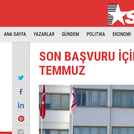
ANA SAYFA
YAZARLAR
GÜNDEM
POLİTİKA
EKONOMİ
SON BAŞVURU İÇİ
TEMMUZ