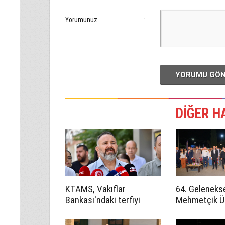
Yorumunuz
:
YORUMU GÖ
DİĞER H
KTAMS, Vakıflar
64. Geleneks
Bankası'ndaki terfiyi
Mehmetçik 
eleştirdi: 'Keyfi ve hukuka
Festivali baş
aykırı'