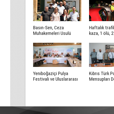
Basın-Sen, Ceza
Haftalık traf
Muhakemeleri Usulü
kaza, 1 ölü, 2
Yasası’nın 23B
maddesinin iptali için
Anayasa Mahkemesi’ne
başvurdu
Yeniboğaziçi Pulya
Kıbrıs Türk P
Festivali ve Uluslararası
Mensupları D
Halk Dansları Festivali 14
CTP’yi ziyare
Ağustos'ta başlayacak