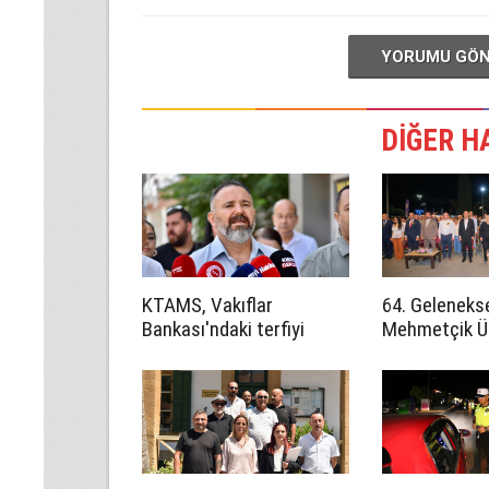
YORUMU GÖ
DİĞER H
KTAMS, Vakıflar
64. Geleneks
Bankası'ndaki terfiyi
Mehmetçik 
eleştirdi: 'Keyfi ve hukuka
Festivali baş
aykırı'