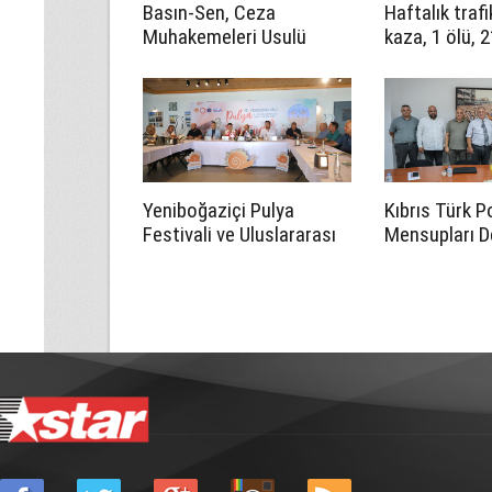
Basın-Sen, Ceza
Haftalık traf
Muhakemeleri Usulü
kaza, 1 ölü, 2
Yasası’nın 23B
maddesinin iptali için
Anayasa Mahkemesi’ne
başvurdu
Yeniboğaziçi Pulya
Kıbrıs Türk P
Festivali ve Uluslararası
Mensupları D
Halk Dansları Festivali 14
CTP’yi ziyare
Ağustos'ta başlayacak