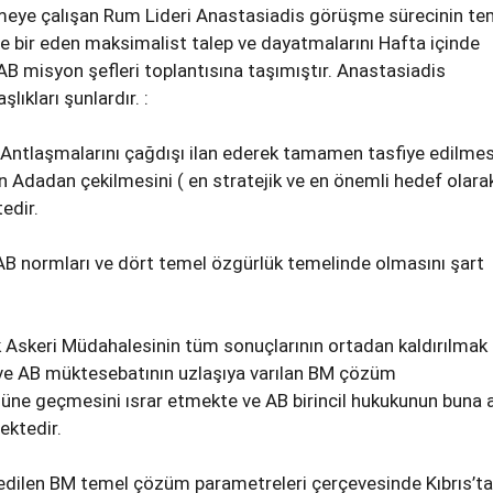
meye çalışan Rum Lideri Anastasiadis görüşme sürecinin te
le bir eden maksimalist talep ve dayatmalarını Hafta içinde
AB misyon şefleri toplantısına taşımıştır. Anastasiadis
lıkları şunlardır. :
k Antlaşmalarını çağdışı ilan ederek tamamen tasfiye edilmesi
ın Adadan çekilmesini ( en stratejik ve en önemli hedef olara
edir.
AB normları ve dört temel özgürlük temelinde olmasını şart
 Askeri Müdahalesinin tüm sonuçlarının ortadan kaldırılmak
 ve AB müktesebatının uzlaşıya varılan BM çözüm
üne geçmesini ısrar etmekte ve AB birincil hukukunun buna 
ektedir.
 edilen BM temel çözüm parametreleri çerçevesinde Kıbrıs’ta