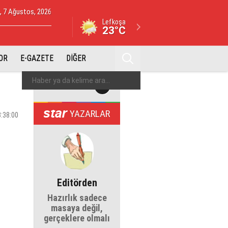
 7 Ağustos, 2026
Lefkoşa
23°C
OR
E-GAZETE
DİĞER
YAZARLAR
3:38:00
Editörden
Hazırlık sadece
masaya değil,
gerçeklere olmalı