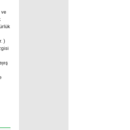
 ve
k
ürlük
. )
zgisi
ayış
e