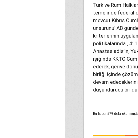
Türk ve Rum Halkları
temelinde federal 
mevcut Kıbrıs Cumh
unsurunu' AB günd
kriterlerinin uygula
politikalarında , 4:
Anastasiadis’in, Yu
ışığında KKTC Cumhu
ederek, geriye dön
birliği içinde çözüm
devam edeceklerini 
düşündürücü bir du
Bu haber 579 defa okunmuşt