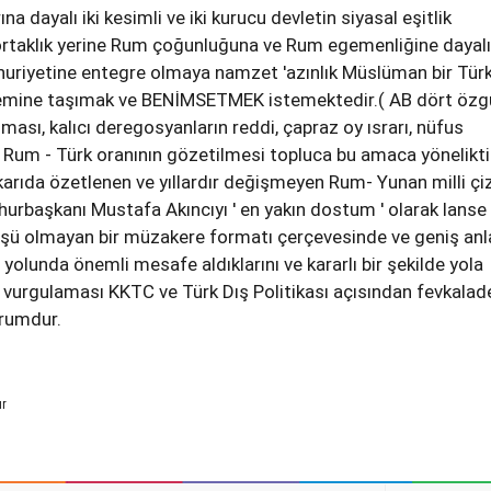
na dayalı iki kesimli ve iki kurucu devletin siyasal eşitlik
ortaklık yerine Rum çoğunluğuna ve Rum egemenliğine dayalı
uriyetine entegre olmaya namzet 'azınlık Müslüman bir Tür
emine taşımak ve BENİMSETMEK istemektedir.( AB dört özg
nması, kalıcı deregosyanların reddi, çapraz oy ısrarı, nüfus
 1 Rum - Türk oranının gözetilmesi topluca bu amaca yöneliktir
karıda özetlenen ve yıllardır değişmeyen Rum- Yunan milli çi
rbaşkanı Mustafa Akıncıyı ' en yakın dostum ' olarak lanse
üşü olmayan bir müzakere formatı çerçevesinde ve geniş anl
 yolunda önemli mesafe aldıklarını ve kararlı bir şekilde yola
vurgulaması KKTC ve Türk Dış Politikası açısından fevkalad
rumdur.
ur