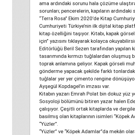
ama ardındaki sorunu hala çözüme ulaştır
sorunları; pencerelerin, kapıların ardındaki 
“Terra Rosa” Ekim 2020’de Kitap Cumhuriye
Cumhuriyeti Türkiye’nin ilk dijital kitap pl
kitap özelliğini taşıyor. Kitabı, kapak görs
için” yazısını tıklayarak kolayca okuyabilirsi
Editörlüğü Beril Sezen tarafından yapılan k
tasarımında kırmızı tuğlalardan oluşmuş bi
toprak anlamına geliyor. Kapak görseli muh
gönderme yapacak şekilde farklı tonlardaki 
tuğlalar yer yer çimento rengine dönüşüyo
Ayşegül Kopdagel’in imzası var.
Kitabın yazarı Emrah Polat bin dokuz yüz 
Sosyoloji bölümünü bitiren yazar halen Ed
çalışıyor. Çeşitli ortak kitaplarda ve dergi
basılmış olan kitaplarının isimleri “Köpek 
“Yüzler”.
“Yüzler” ve “Köpek Adamlar”da mekân olara