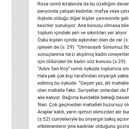
Rosa isimli kitabında da bu özelliğini devam 
pavyonda çalışan kadınlar, mafya veya çete
ilişkide olduğu diğer kişiler çevresinde geli
kesitler sunuluyor. Ana konusu olmasa bil
toplum içindeki yeri ve sıkıntıları yer alıyor.
Öykü kişileri içinde aşkından ölen de var (s
işleyen de (s: 29). “Olmasaydı Sonumuz Böy
sonuçlanma tarzı alışılmış kadın cinayetler
için öldürülen bir kadın söz konusu (s:29).
“Adını Sen Koy” isimli öyküde toplumca sını
Hala pek çok kişi tarafından önyargılı yakla
edilmiş bu öyküde. “Geçen yaz, alt mahalley
olan mahalle fakir. Suriyeliler onlardan da fa
aile kalıyor. Bağrına kundaklık bebeği basan
filan. Çok geçmeden mahalleli huzursuz old
Araplar kaldı, yarın işimizi elimizden alır 
(s:52) cümleleriyle bu önyargılı bakış açıs
etkilenenlerin yine kadınlar olduğunu göste