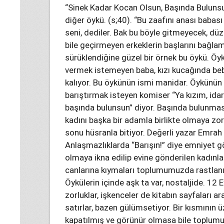
“Sinek Kadar Kocan Olsun, Başında Bulunsun
diğer öykü. (s;40). “Bu zaafını anası babası
seni, dediler. Bak bu böyle gitmeyecek, düz
bile geçirmeyen erkeklerin başlarını bağlama
sürüklendiğine güzel bir örnek bu öykü. Ö
vermek istemeyen baba, kızı kucağında beb
kalıyor. Bu öykünün ismi manidar. Öykünün
barıştırmak isteyen komiser “Ya kızım, idar
başında bulunsun” diyor. Başında bulunması
kadını başka bir adamla birlikte olmaya zo
sonu hüsranla bitiyor. Değerli yazar Emrah 
Anlaşmazlıklarda “Barışın!” diye emniyet gö
olmaya ikna edilip evine gönderilen kadınla
canlarına kıymaları toplumumuzda rastlanı
Öykülerin içinde aşk ta var, nostaljide. 12 E
zorluklar, işkenceler de kitabın sayfaları a
satırlar, bazen gülümsetiyor. Bir kısmının 
kapatılmış ve görünür olmasa bile toplumu