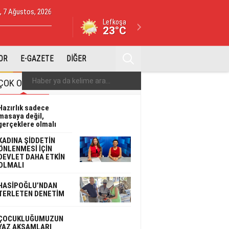
 7 Ağustos, 2026
Lefkoşa
23°C
OR
E-GAZETE
DİĞER
ÇOK OKUNAN
ÇOK YORUMLANAN
Hazırlık sadece
masaya değil,
gerçeklere olmalı
KADINA ŞİDDETİN
ÖNLENMESİ İÇİN
DEVLET DAHA ETKİN
OLMALI
HASİPOĞLU’NDAN
TERLETEN DENETİM
ÇOCUKLUĞUMUZUN
YAZ AKŞAMLARI