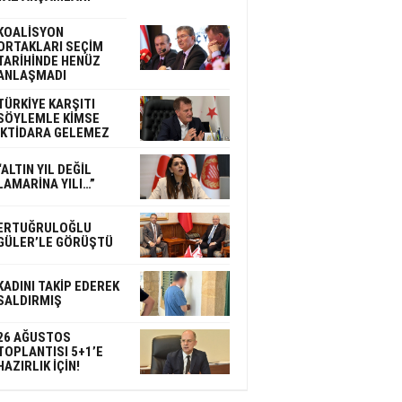
KOALİSYON
ORTAKLARI SEÇİM
TARİHİNDE HENÜZ
ANLAŞMADI
TÜRKİYE KARŞITI
SÖYLEMLE KİMSE
İKTİDARA GELEMEZ
“ALTIN YIL DEĞİL
LAMARİNA YILI…”
ERTUĞRULOĞLU
GÜLER’LE GÖRÜŞTÜ
KADINI TAKİP EDEREK
SALDIRMIŞ
26 AĞUSTOS
TOPLANTISI 5+1’E
HAZIRLIK İÇİN!