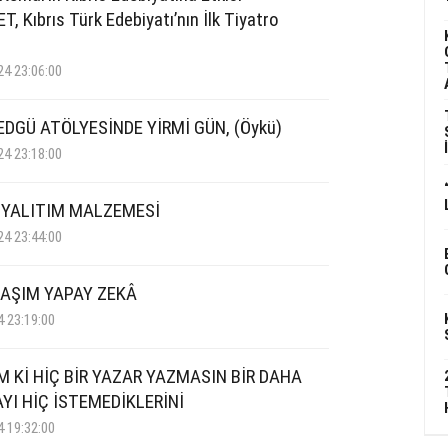
, Kıbrıs Türk Edebiyatı’nın İlk Tiyatro
24 23:06:00
EDGÜ ATÖLYESİNDE YİRMİ GÜN, (Öykü)
24 23:18:00
R YALITIM MALZEMESİ
24 23:44:00
AŞIM YAPAY ZEKÂ
4 23:19:00
M Kİ HİÇ BİR YAZAR YAZMASIN BİR DAHA
YI HİÇ İSTEMEDİKLERİNİ
4 19:32:00