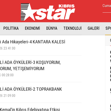
Cuma,
POLİTİKA
EKONOMİ
DÜNYA
TEKNOLOJİ
GALERİ
SP
i Ada Hikayeleri-4 KANTARA KALESİ
26 23:41:00
Lİ ADA ÖYKÜLERİ-3 KOŞUYORUM,
ORUM, YETİŞEMİYORUM
6 00:28:00
Lİ ADA ÖYKÜLERİ-2 TOPRAKBANK
26 21:09:00
Kemal’in Kıbrıs Edebiyatına Etkisi