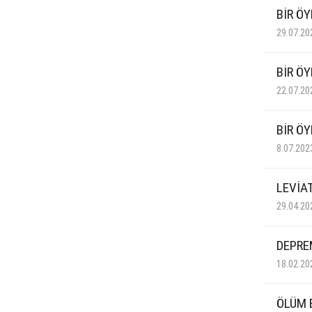
BİR ÖY
29.07.20
BİR ÖY
22.07.20
BİR Ö
8.07.202
LEVİA
29.04.20
DEPRE
18.02.20
ÖLÜM 