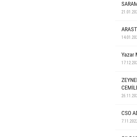
SARA
21.01.20
ARAST
14.01.20
Yazar M
17.12.20
ZEYNEP
CEMİL
26.11.20
CSO AD
7.11.202