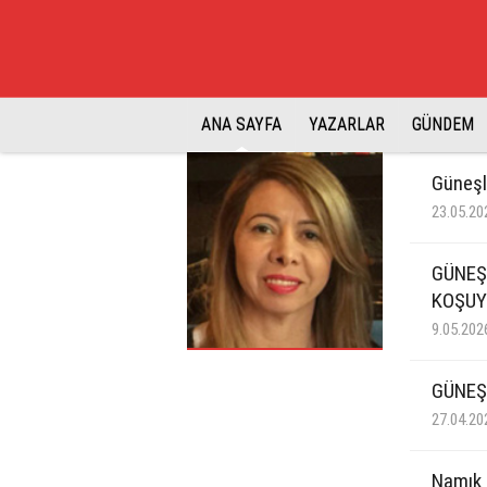
ANA SAYFA
YAZARLAR
GÜNDEM
Güneşl
23.05.20
GÜNEŞ
KOŞUY
9.05.202
GÜNEŞ
27.04.20
Namık 