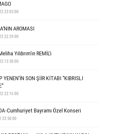
MAGO
23 23:03:00
A’NIN AROMASI
23 22:29:00
eliha Yıldırım’ın REMİL’i
22 13:30:00
 YENEN’İN SON ŞİİR KİTABI “KIBRISLI
E”
22 22:16:00
A-Cumhuriyet Bayramı Özel Konseri
2 23:50:00