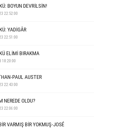
KÜ: BOYUN DEVRİLSİN!
23 22:52:00
KÜ: YADİGÂR
23 22:51:00
YKÜ ELİMİ BIRAKMA
3 18:20:00
THAN-PAUL AUSTER
23 22:43:00
M NEREDE OLDU?
23 22:06:00
BİR VARMIŞ BİR YOKMUŞ-JOSÉ