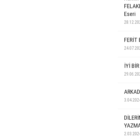
FELAKET
Eseri
28.12.20
FERİT 
24.07.20
İYİ Bİ
29.06.20
ARKAD
3.04.202
DİLERİ
YAZMA
2.03.202