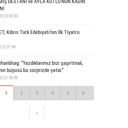
MIŞ DESTANI ve AYLA KUTLU’NUN KADIN
NI
22 22:03:00
, Kıbrıs Türk Edebiyatı’nın İlk Tiyatro
2 22:21:00
hanbhag: “Yazdıklarımız bizi şaşırtmalı,
ın büyüsü bu sürprizde yatar.”
22 21:56:00
1
2
3
4
5
6
»