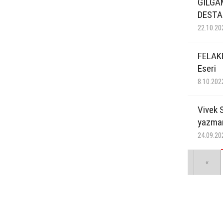
GILGA
DESTA
22.10.20
FELAKET
Eseri
8.10.202
Vivek S
yazman
24.09.20
«