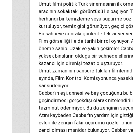
Umut filmi politik Türk sinemasının ilk örne
aracının sokaktaki görüntüsü ile başlıyor. T
herhangi bir temizleme veya süpürme söz k
kurtuluyor, temiz gibi görünüyor, geçici çö
Bu sahneye sonraki günlerde tekrar yer veri
Film görselliği ile de tarihi bir rol oynuyor
öneme sahip. Uzak ve yakın çekimler Cabbar’ı
yüksek binaların olduğu bir sahnede elleri
kazancı için direnişi tezat oluşturuyor.
Umut zamanının sansüre takılan filmlerinde
ayında, Film Kontrol Komisyonunca yasakla
sansürleniyor.
Cabbar’ın eşi, annesi ve beş çocuğunu bu ba
geçindirmesi gerçekdışı olarak nitelendirili
tazminat ödenmiyor. Bu da zenginin suçuna
Atını kaybeden Cabbar’ın yardım için gittiği 
evleri ile zengin fakir uçurumu gözler önüne
zenci olması manidar bulunuyor. Cabbar ve