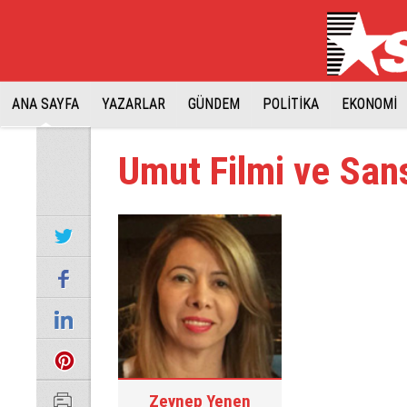
ANA SAYFA
YAZARLAR
GÜNDEM
POLİTİKA
EKONOMİ
Umut Filmi ve San
Zeynep Yenen