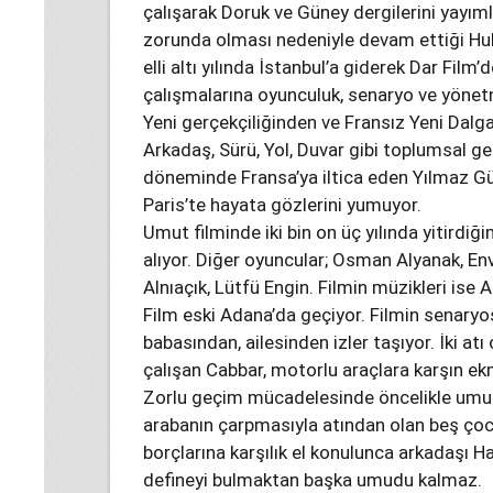
çalışarak Doruk ve Güney dergilerini yayıml
zorunda olması nedeniyle devam ettiği Huk
elli altı yılında İstanbul’a giderek Dar Film’
çalışmalarına oyunculuk, senaryo ve yönetm
Yeni gerçekçiliğinden ve Fransız Yeni Dalg
Arkadaş, Sürü, Yol, Duvar gibi toplumsal ger
döneminde Fransa’ya iltica eden Yılmaz Gü
Paris’te hayata gözlerini yumuyor.
Umut filminde iki bin on üç yılında yitirdiğ
alıyor. Diğer oyuncular; Osman Alyanak, En
Alnıaçık, Lütfü Engin. Filmin müzikleri ise Ar
Film eski Adana’da geçiyor. Filmin senary
babasından, ailesinden izler taşıyor. İki a
çalışan Cabbar, motorlu araçlara karşın 
Zorlu geçim mücadelesinde öncelikle umudu
arabanın çarpmasıyla atından olan beş çoc
borçlarına karşılık el konulunca arkadaşı Ha
defineyi bulmaktan başka umudu kalmaz.