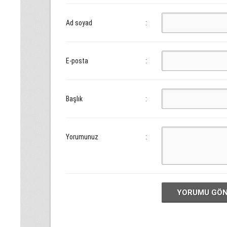
Ad soyad
:
E-posta
:
Başlık
:
Yorumunuz
:
YORUMU GÖ