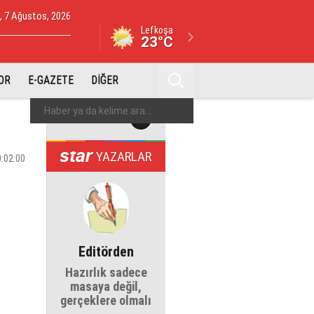
 7 Ağustos, 2026
Lefkoşa
23°C
OR
E-GAZETE
DİĞER
YAZARLAR
0:02:00
Editörden
Hazırlık sadece
masaya değil,
gerçeklere olmalı