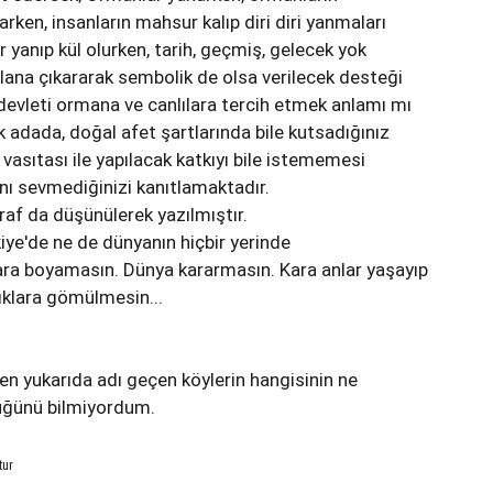
narken, insanların mahsur kalıp diri diri yanmaları
er yanıp kül olurken, tarih, geçmiş, gelecek yok
plana çıkararak sembolik de olsa verilecek desteği
evleti ormana ve canlılara tercih etmek anlamı mı
 adada, doğal afet şartlarında bile kutsadığınız
 vasıtası ile yapılacak katkıyı bile istememesi
anı sevmediğinizi kanıtlamaktadır.
taraf da düşünülerek yazılmıştır.
kiye'de ne de dünyanın hiçbir yerinde
ara boyamasın. Dünya kararmasın. Kara anlar yaşayıp
ıklara gömülmesin...
ken yukarıda adı geçen köylerin hangisinin ne
üğünü bilmiyordum.
tur