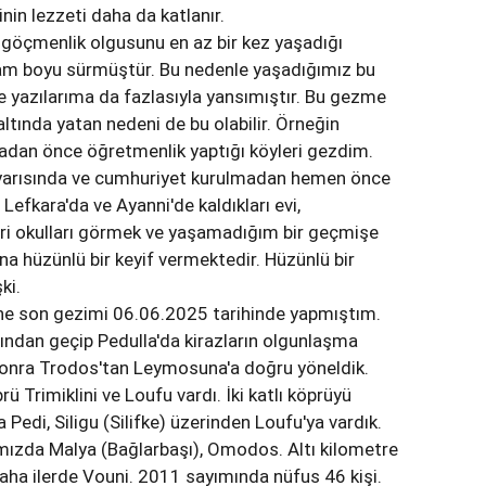
inin lezzeti daha da katlanır.
 göçmenlik olgusunu en az bir kez yaşadığı
aşam boyu sürmüştür. Bu nedenle yaşadığımız bu
e yazılarıma da fazlasıyla yansımıştır. Bu gezme
 altında yatan nedeni de bu olabilir. Örneğin
an önce öğretmenlik yaptığı köyleri gezdim.
n yarısında ve cumhuriyet kurulmadan hemen önce
Lefkara'da ve Ayanni'de kaldıkları evi,
leri okulları görmek ve yaşamadığım bir geçmişe
a hüzünlü bir keyif vermektedir. Hüzünlü bir
şki.
e son gezimi 06.06.2025 tarihinde yapmıştım.
sından geçip Pedulla'da kirazların olgunlaşma
 Sonra Trodos'tan Leymosuna'a doğru yöneldik.
rü Trimiklini ve Loufu vardı. İki katlı köprüyü
Pedi, Siligu (Silifke) üzerinden Loufu'ya vardık.
ımızda Malya (Bağlarbaşı), Omodos. Altı kilometre
daha ilerde Vouni. 2011 sayımında nüfus 46 kişi.