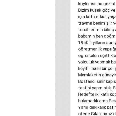
köyler ise bu gezint
Bizim kuşak göç ve
için kötü etkisi y
travma benim şiir v
tercihlerimin bilinç
babamın ben doğmad
1950 li yılların so
öğretmenlik yaptığı 
öğrencileri eğittik
yolculuk yapmak ban
keyif!!! nasıl bir çeli
Memleketin güneyin
Bostancı sınır kapı
testini yapmıştık.
Hedefte iki katlı köp
bulamadık ama Pera 
Yirmi dakikalık bat
ötede Gilan, biraz 