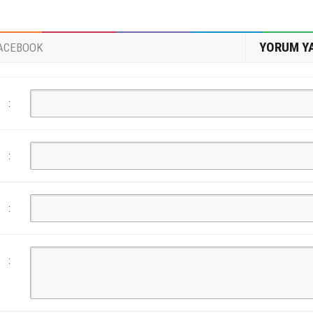
YORUM Y
ACEBOOK
:
:
:
: