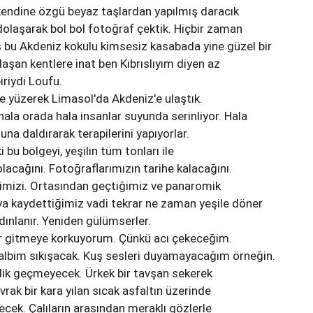
kendine özgü beyaz taşlardan yapılmış daracık
dolaşarak bol bol fotoğraf çektik. Hiçbir zaman
bu Akdeniz kokulu kimsesiz kasabada yine güzel bir
laşan kentlere inat ben Kıbrıslıyım diyen az
riydi Loufu.
e yüzerek Limasol'da Akdeniz'e ulaştık.
hala orada hala insanlar suyunda serinliyor. Hala
na daldırarak terapilerini yapıyorlar.
i bu bölgeyi, yeşilin tüm tonları ile
lacağını. Fotoğraflarımızın tarihe kalacağını.
iğimizi. Ortasından geçtiğimiz ve panaromik
a kaydettiğimiz vadi tekrar ne zaman yeşile döner
dınlanır. Yeniden gülümserler.
ar gitmeye korkuyorum. Çünkü acı çekeceğim.
lbim sıkışacak. Kuş sesleri duyamayacağım örneğin.
lik geçmeyecek. Ürkek bir tavşan sekerek
rak bir kara yılan sıcak asfaltın üzerinde
ecek. Çalıların arasından meraklı gözlerle