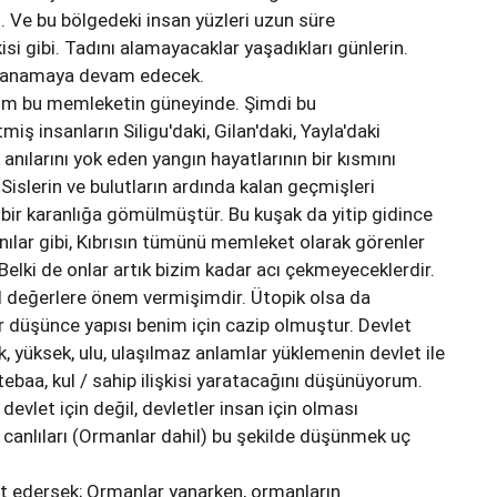
i. Ve bu bölgedeki insan yüzleri uzun süre
si gibi. Tadını alamayacaklar yaşadıkları günlerin.
 kanamaya devam edecek.
adım bu memleketin güneyinde. Şimdi bu
iş insanların Siligu'daki, Gilan'daki, Yayla'daki
k anılarını yok eden yangın hayatlarının bir kısmını
 Sislerin ve bulutların ardında kalan geçmişleri
 bir karanlığa gömülmüştür. Bu kuşak da yitip gidince
nılar gibi, Kıbrısın tümünü memleket olarak görenler
Belki de onlar artık bizim kadar acı çekmeyeceklerdir.
 değerlere önem vermişimdir. Ütopik olsa da
r düşünce yapısı benim için cazip olmuştur. Devlet
 yüksek, ulu, ulaşılmaz anlamlar yüklemenin devlet ile
ebaa, kul / sahip ilişkisi yaratacağını düşünüyorum.
devlet için değil, devletler insan için olması
r canlıları (Ormanlar dahil) bu şekilde düşünmek uç
t edersek; Ormanlar yanarken, ormanların