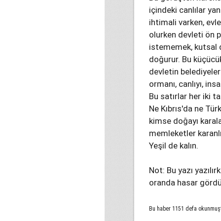
içindeki canlılar ya
ihtimali varken, evl
olurken devleti ön 
istememek, kutsal d
doğurur. Bu küçücük
devletin belediyeler
ormanı, canlıyı, ins
Bu satırlar her iki 
Ne Kıbrıs'da ne Tür
kimse doğayı karal
memleketler karanl
Yeşil de kalın.
Not: Bu yazı yazılır
oranda hasar görd
Bu haber 1151 defa okunmuş