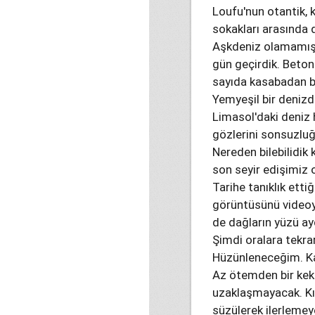
Loufu'nun otantik, 
sokakları arasında 
Aşkdeniz olamamış 
gün geçirdik. Beton
sayıda kasabadan bi
Yemyeşil bir denizd
Limasol'daki deniz 
gözlerini sonsuzluğu
Nereden bilebilidik k
son seyir edişimiz o
Tarihe tanıklık ett
görüntüsünü videoy
de dağların yüzü ay
Şimdi oralara tekr
Hüzünleneceğim. Ka
Az ötemden bir kek
uzaklaşmayacak. Kıv
süzülerek ilerlemey