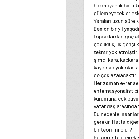
bakmayacak bir tilk
gülemeyecekler eski
Yaraları uzun süre
Ben on bir yıl yaş
topraklardan göç etm
çocukluk, ilk gençli
tekrar yok etmiştir.
şimdi kara, kapkara
kaybolan yok olan a
de çok azalacaktır. 
Her zaman evrensel
enternasyonalist bi
kurumuna çok büyük,
vatandaş arasında t
Bu nedenle insanlar 
gerekir. Hatta diğe
bir teori mi olur?
Bu görüşten hareke