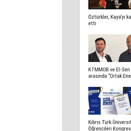
Öztürkler, Kaya’yı k
etti
KTMMOB ve El-Sen
arasında “Ortak Ener
Komitesi İş Birliği
Protokolü” imzalan
Kıbrıs Türk Üniversi
Öğrencileri Kongresi