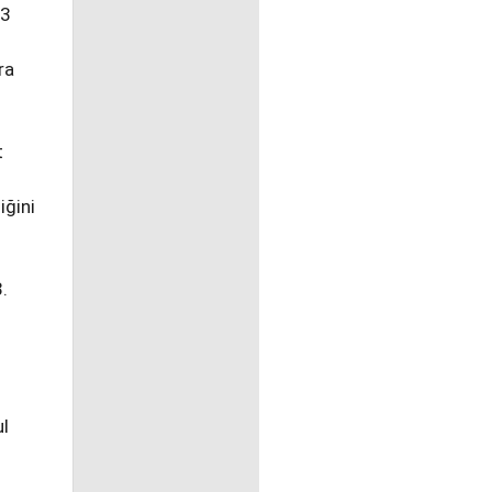
43
ra
t
iğini
.
ul