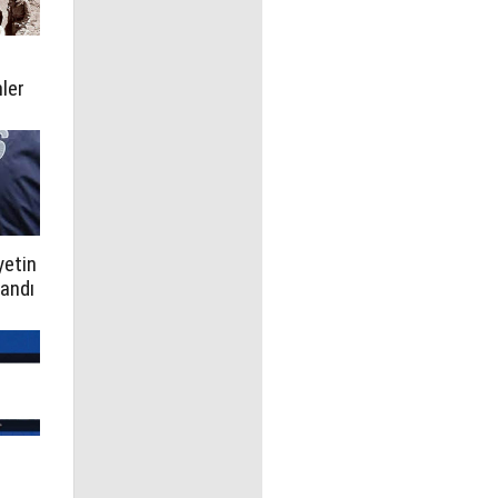
ler
e
yetin
landı