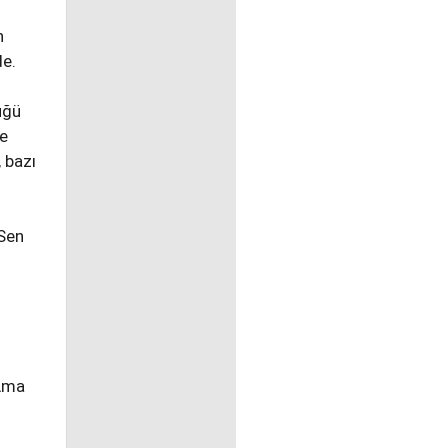
n
de.
üğü
ne
 bazı
-Sen
“Ama