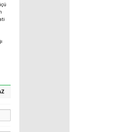
üçü
n
ati
ı
AZ