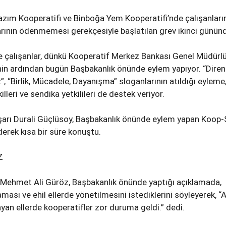
azım Kooperatifi ve Binboğa Yem Kooperatifi’nde çalışanları
ının ödenmemesi gerekçesiyle başlatılan grev ikinci günün
 ve çalışanlar, dünkü Kooperatif Merkez Bankası Genel Müdürl
nin ardından bugün Başbakanlık önünde eylem yapıyor. “Dire
, “Birlik, Mücadele, Dayanışma” sloganlarının atıldığı eyleme,
lleri ve sendika yetkilileri de destek veriyor.
arı Durali Güçlüsoy, Başbakanlık önünde eylem yapan Koop
derek kısa bir süre konuştu.
Z
ehmet Ali Güröz, Başbakanlık önünde yaptığı açıklamada,
ması ve ehil ellerde yönetilmesini istediklerini söyleyerek, 
ayan ellerde kooperatifler zor duruma geldi.” dedi.