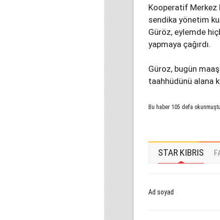
Kooperatif Merkez 
sendika yönetim kur
Güröz, eylemde hiç
yapmaya çağırdı.
Güroz, bugün maaşl
taahhüdünü alana k
Bu haber 105 defa okunmuşt
STAR KIBRIS
F
Ad soyad