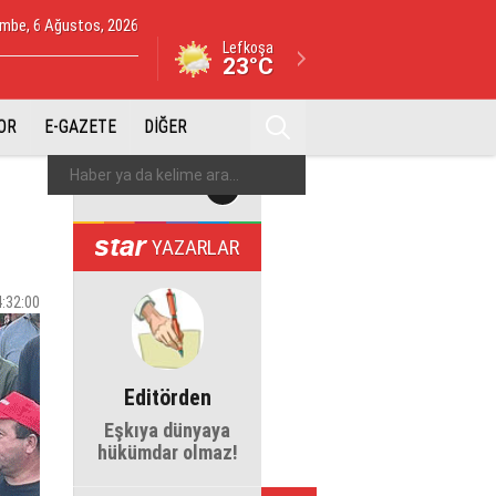
mbe, 6 Ağustos, 2026
Lefkoşa
23°C
OR
E-GAZETE
DİĞER
YAZARLAR
4:32:00
Editörden
Eşkıya dünyaya
hükümdar olmaz!