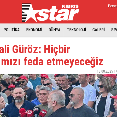
Perşe
POLİTİKA
EKONOMİ
DÜNYA
TEKNOLOJİ
GALERİ
SP
i Güröz: Hiçbir
ımızı feda etmeyeceğiz
13.08.2025 1