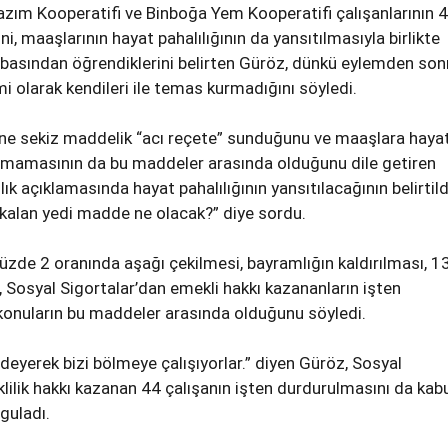
azım Kooperatifi ve Binboğa Yem Kooperatifi çalışanlarının 
, maaşlarının hayat pahalılığının da yansıtılmasıyla birlikte
basından öğrendiklerini belirten Güröz, dünkü eylemden son
smi olarak kendileri ile temas kurmadığını söyledi.
erine sekiz maddelik “acı reçete” sunduğunu ve maaşlara haya
tılmamasının da bu maddeler arasında olduğunu dile getiren
k açıklamasında hayat pahalılığının yansıtılacağının belirtild
 kalan yedi madde ne olacak?” diye sordu.
üzde 2 oranında aşağı çekilmesi, bayramlığın kaldırılması, 13
, Sosyal Sigortalar’dan emekli hakkı kazananların işten
konuların bu maddeler arasında olduğunu söyledi.
eyerek bizi bölmeye çalışıyorlar.” diyen Güröz, Sosyal
lilik hakkı kazanan 44 çalışanın işten durdurulmasını da kab
guladı.