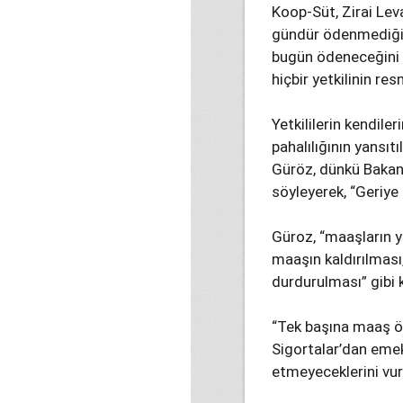
Koop-Süt, Zirai Lev
gündür ödenmediğini
bugün ödeneceğini 
hiçbir yetkilinin re
Yetkililerin kendil
pahalılığının yansı
Güröz, dünkü Bakanlı
söyleyerek, “Geriye
Güroz, “maaşların y
maaşın kaldırılması
durdurulması” gibi 
“Tek başına maaş öd
Sigortalar’dan emek
etmeyeceklerini vur