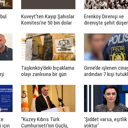
abul
Kuveyt’ten Kayıp Şahıslar
Erenköy Direnişi ve
Komitesi’ne 50 bin dolar
direnişte şehit düşen
katkı
cumartesi günü
düzenlenecek törenl
anılacak
Taşkınköy’deki bıçaklama
Girne’de işlenen cina
ji
olayı zanlısına bir gün
ardından 7 kişi tutuk
tutukluluk emri
dı
te
“Kuzey Kıbrıs Türk
'Şiddet varsa, eşitlik
 için
Cumhuriyeti’nin Güçlü,
yoktur'