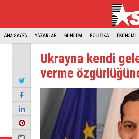
ANA SAYFA
YAZARLAR
GÜNDEM
POLİTİKA
EKONOMİ
Ukrayna kendi gel
verme özgürlüğüne