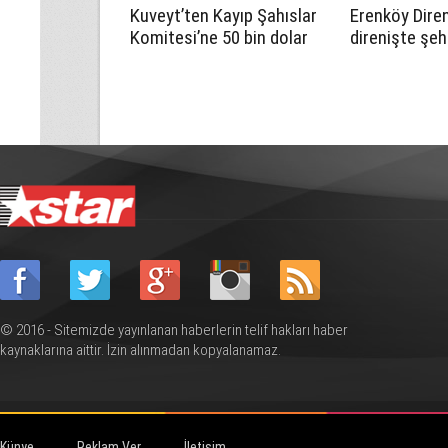
Kuveyt’ten Kayıp Şahıslar
Erenköy Diren
Komitesi’ne 50 bin dolar
direnişte şeh
katkı
cumartesi g
düzenlenecek
anılacak
© 2016 - Sitemizde yayınlanan haberlerin telif hakları haber
kaynaklarına aittir. İzin alınmadan kopyalanamaz.
Künye
Reklam Ver
İletişim