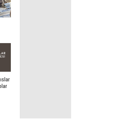
ıslar
olar