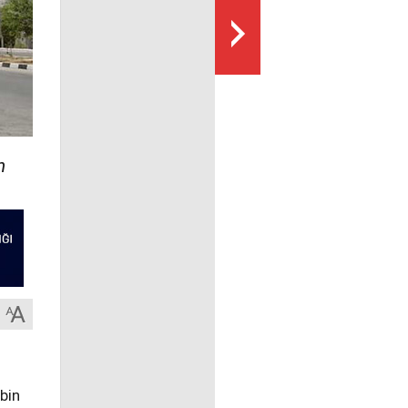
n
bin