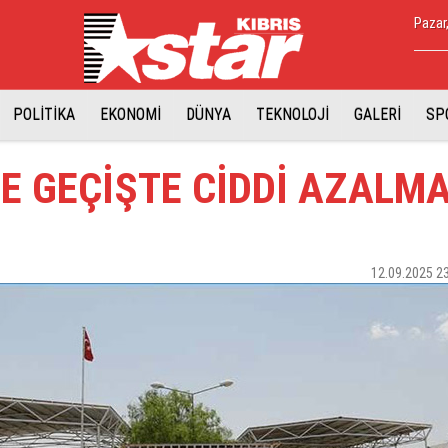
Pazar
POLİTİKA
EKONOMİ
DÜNYA
TEKNOLOJİ
GALERİ
SP
E GEÇİŞTE CİDDİ AZALM
12.09.2025 2