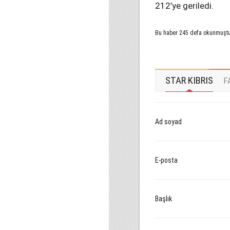
212’ye geriledi.
Bu haber 245 defa okunmuşt
STAR KIBRIS
F
Ad soyad
E-posta
Başlık