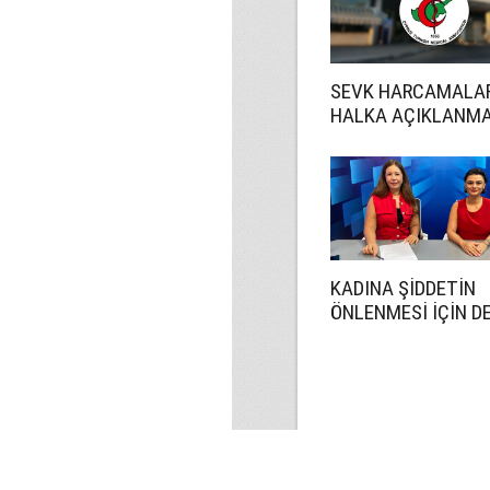
SEVK HARCAMALA
HALKA AÇIKLANMA
KADINA ŞİDDETİN
ÖNLENMESİ İÇİN D
DAHA ETKİN OLMA