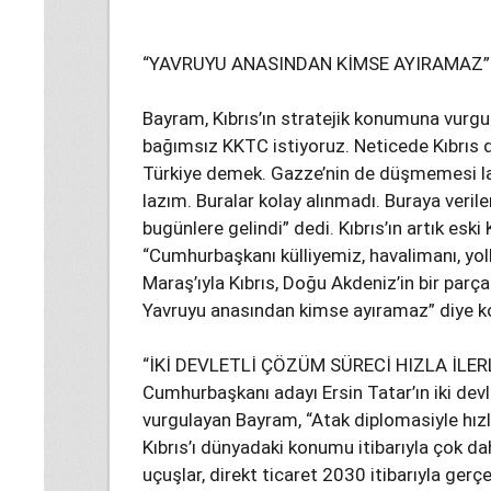
“YAVRUYU ANASINDAN KİMSE AYIRAMAZ”
Bayram, Kıbrıs’ın stratejik konumuna vurgu
bağımsız KKTC istiyoruz. Neticede Kıbrı
Türkiye demek. Gazze’nin de düşmemesi laz
lazım. Buralar kolay alınmadı. Buraya veri
bugünlere gelindi” dedi. Kıbrıs’ın artık esk
“Cumhurbaşkanı külliyemiz, havalimanı, yolla
Maraş’ıyla Kıbrıs, Doğu Akdeniz’in bir parças
Yavruyu anasından kimse ayıramaz” diye k
“İKİ DEVLETLİ ÇÖZÜM SÜRECİ HIZLA İLE
Cumhurbaşkanı adayı Ersin Tatar’ın iki dev
vurgulayan Bayram, “Atak diplomasiyle hızlı
Kıbrıs’ı dünyadaki konumu itibarıyla çok da
uçuşlar, direkt ticaret 2030 itibarıyla gerç