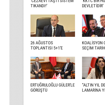
'CEZAEVİ TAŞTI SİSTEM
'KKTC BİR H
TIKANDI!'
DEVLETİDİR'
26 AĞUSTOS
KOALİSYON 
TOPLANTISI 5+1’E
SEÇİM TARİ
HAZIRLIK İÇİN!
ANLAŞMADI
ERTUĞRULOĞLU GÜLER’LE
“ALTIN YIL D
GÖRÜŞTÜ
LAMARİNA YI