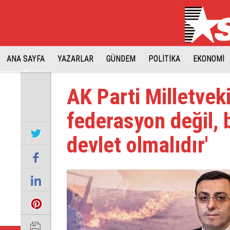
ANA SAYFA
YAZARLAR
GÜNDEM
POLİTİKA
EKONOMİ
AK Parti Milletveki
federasyon değil, 
devlet olmalıdır'