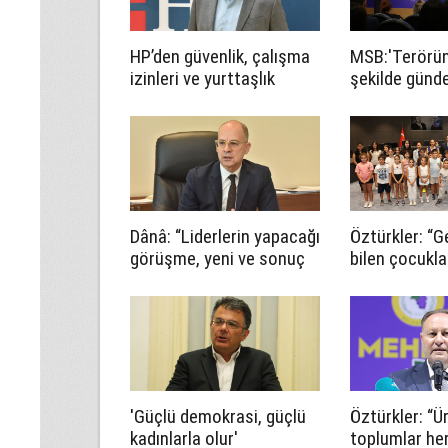
HP’den güvenlik, çalışma
MSB:'Terörün 
izinleri ve yurttaşlık
şekilde gün
uygulamalarına ilişkin
çıkarılması y
öneriler
Türkiye'nin de
bölgemizin de
güvenlik ve is
önemli katkıl
Dânâ: “Liderlerin yapacağı
Öztürkler: “G
görüşme, yeni ve sonuç
bilen çocukla
alıcı 5+1 toplantısına
daha güçlü in
hazırlık niteliği taşıyor”
'Güçlü demokrasi, güçlü
Öztürkler: “Ü
kadınlarla olur'
toplumlar he