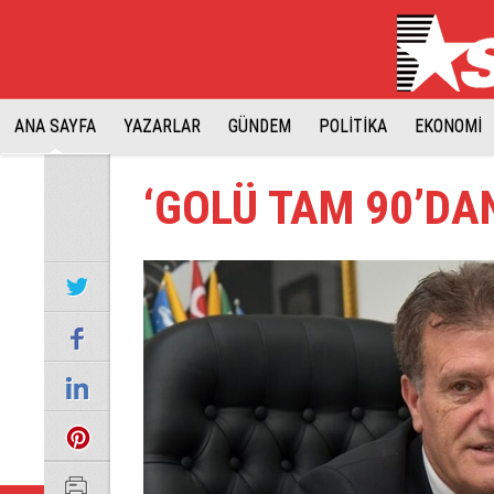
ANA SAYFA
YAZARLAR
GÜNDEM
POLİTİKA
EKONOMİ
‘GOLÜ TAM 90’DAN