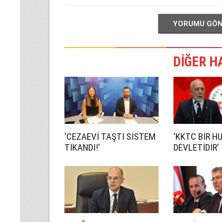
YORUMU GÖ
DİĞER H
'CEZAEVİ TAŞTI SİSTEM
'KKTC BİR H
TIKANDI!'
DEVLETİDİR'