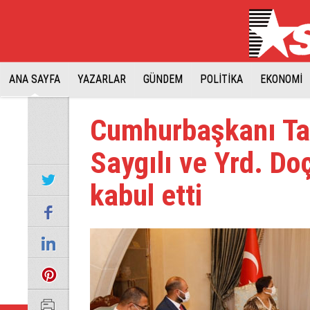
ANA SAYFA
YAZARLAR
GÜNDEM
POLİTİKA
EKONOMİ
Cumhurbaşkanı Tat
Saygılı ve Yrd. Doç
kabul etti