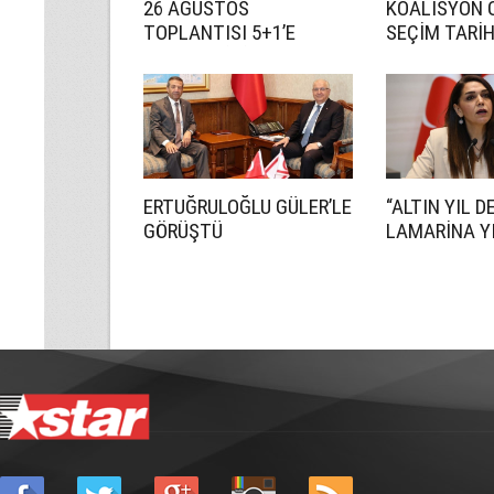
26 AĞUSTOS
KOALİSYON 
TOPLANTISI 5+1’E
SEÇİM TARİ
HAZIRLIK İÇİN!
ANLAŞMADI
ERTUĞRULOĞLU GÜLER’LE
“ALTIN YIL D
GÖRÜŞTÜ
LAMARİNA YI