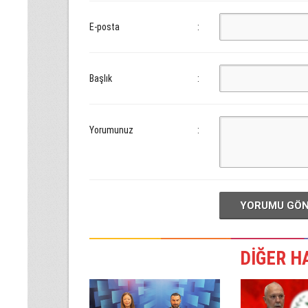
E-posta
:
Başlık
:
Yorumunuz
:
YORUMU GÖ
DİĞER H