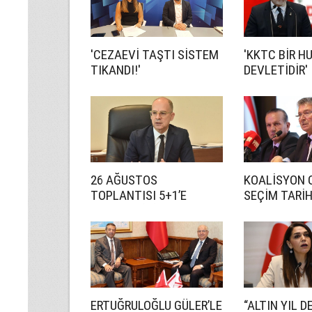
'CEZAEVİ TAŞTI SİSTEM
'KKTC BİR H
TIKANDI!'
DEVLETİDİR'
26 AĞUSTOS
KOALİSYON 
TOPLANTISI 5+1’E
SEÇİM TARİ
HAZIRLIK İÇİN!
ANLAŞMADI
ERTUĞRULOĞLU GÜLER’LE
“ALTIN YIL D