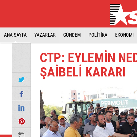
ANA SAYFA
YAZARLAR
GÜNDEM
POLİTİKA
EKONOMİ
CTP: EYLEMİN NE
ŞAİBELİ KARARI