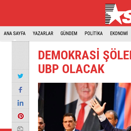
ANA SAYFA
YAZARLAR
GÜNDEM
POLİTİKA
EKONOMİ
DEMOKRASİ ŞÖLE
UBP OLACAK