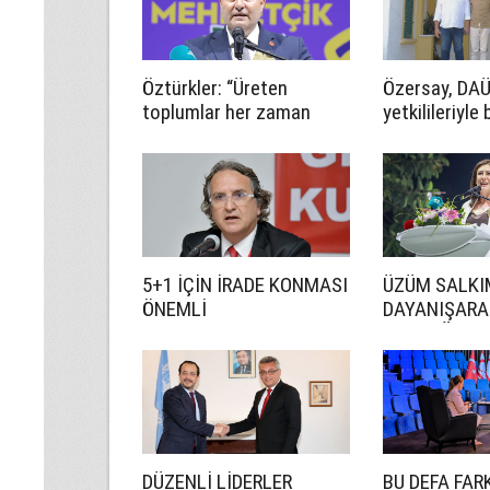
Öztürkler: “Üreten
Özersay, DA
toplumlar her zaman
yetkilileriyle 
kazanır”
geldi
5+1 İÇİN İRADE KONMASI
ÜZÜM SALKIM
ÖNEMLİ
DAYANIŞARA
OLACAĞIZ
DÜZENLİ LİDERLER
BU DEFA FAR