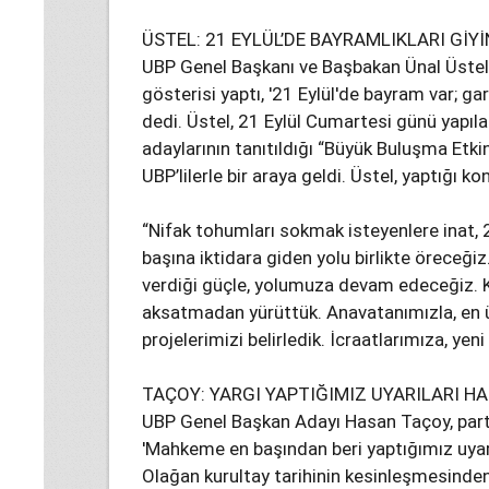
ÜSTEL: 21 EYLÜL’DE BAYRAMLIKLARI GİYİ
UBP Genel Başkanı ve Başbakan Ünal Üstel,
gösterisi yaptı, '21 Eylül'de bayram var; gar
dedi. Üstel, 21 Eylül Cumartesi günü yapıla
adaylarının tanıtıldığı “Büyük Buluşma Etki
UBP’lilerle bir araya geldi. Üstel, yaptığı 
“Nifak tohumları sokmak isteyenlere inat, 
başına iktidara giden yolu birlikte öreceği
verdiği güçle, yolumuza devam edeceğiz. K
aksatmadan yürüttük. Anavatanımızla, en 
projelerimizi belirledik. İcraatlarımıza, yeni
TAÇOY: YARGI YAPTIĞIMIZ UYARILARI HA
UBP Genel Başkan Adayı Hasan Taçoy, parti ü
'Mahkeme en başından beri yaptığımız uyarı
Olağan kurultay tarihinin kesinleşmesinde