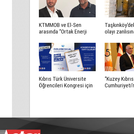
KTMMOB ve El-Sen
Taşkınköy’de
arasında “Ortak Enerji
olayı zanlısın
Komitesi İş Birliği
tutukluluk em
Protokolü” imzalandı
Kıbrıs Türk Üniversite
“Kuzey Kıbrıs
Öğrencileri Kongresi için
Cumhuriyeti’n
kayıtlar sürüyor
Egemen Gelec
Vizyon ve Pro
Eğitim Komit
toplantısı yap