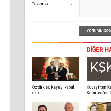
Yorumunuz
:
YORUMU GÖ
DİĞER H
Öztürkler, Kaya’yı kabul
Kuveyt’ten Ka
etti
Komitesi’ne 5
katkı