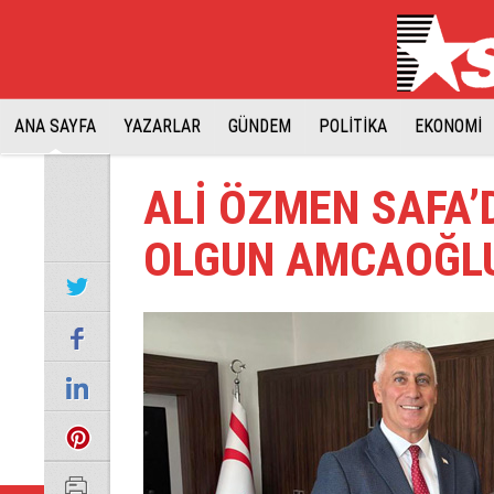
ANA SAYFA
YAZARLAR
GÜNDEM
POLİTİKA
EKONOMİ
ALİ ÖZMEN SAFA
OLGUN AMCAOĞLU