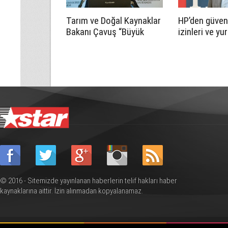
Tarım ve Doğal Kaynaklar
HP’den güvenl
Bakanı Çavuş “Büyük
izinleri ve yu
Harup Çalıştayı”na katıldı
uygulamaların
öneriler
© 2016 - Sitemizde yayınlanan haberlerin telif hakları haber
kaynaklarına aittir. İzin alınmadan kopyalanamaz.