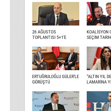
26 AĞUSTOS
KOALİSYON 
TOPLANTISI 5+1’E
SEÇİM TARİ
HAZIRLIK İÇİN!
ANLAŞMADI
ERTUĞRULOĞLU GÜLER’LE
“ALTIN YIL D
GÖRÜŞTÜ
LAMARİNA YI