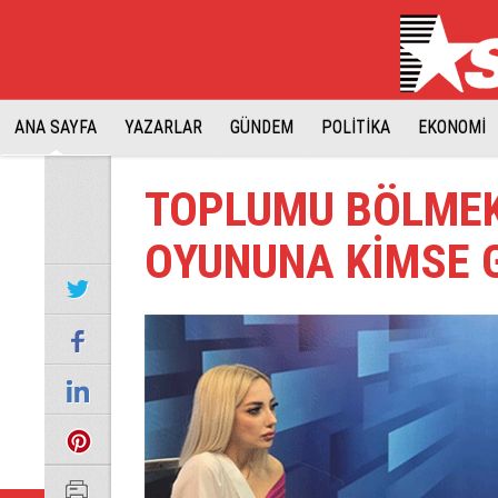
ANA SAYFA
YAZARLAR
GÜNDEM
POLİTİKA
EKONOMİ
TOPLUMU BÖLMEK
OYUNUNA KİMSE G