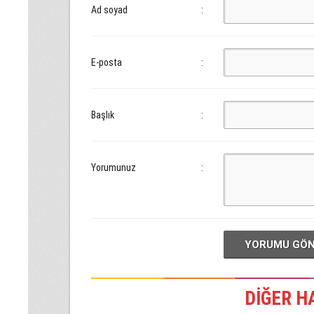
Ad soyad
:
E-posta
:
Başlık
:
Yorumunuz
:
YORUMU GÖ
DİĞER H