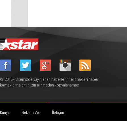
katkı
cumartesi g
düzenlenecek
anılacak
© 2016 - Sitemizde yayınlanan haberlerin telif hakları haber
kaynaklarına aittir. İzin alınmadan kopyalanamaz.
Künye
Reklam Ver
İletişim