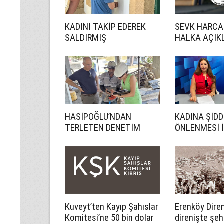
KADINI TAKİP EDEREK
SEVK HARCA
SALDIRMIŞ
HALKA AÇIK
HASİPOĞLU’NDAN
KADINA ŞİDD
TERLETEN DENETİM
ÖNLENMESİ 
DAHA ETKİN
Kuveyt’ten Kayıp Şahıslar
Erenköy Diren
Komitesi’ne 50 bin dolar
direnişte şeh