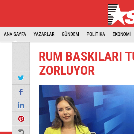
ANA SAYFA
YAZARLAR
GÜNDEM
POLİTİKA
EKONOMİ
RUM BASKILARI T
ZORLUYOR